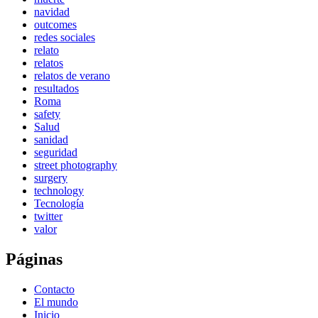
navidad
outcomes
redes sociales
relato
relatos
relatos de verano
resultados
Roma
safety
Salud
sanidad
seguridad
street photography
surgery
technology
Tecnología
twitter
valor
Páginas
Contacto
El mundo
Inicio