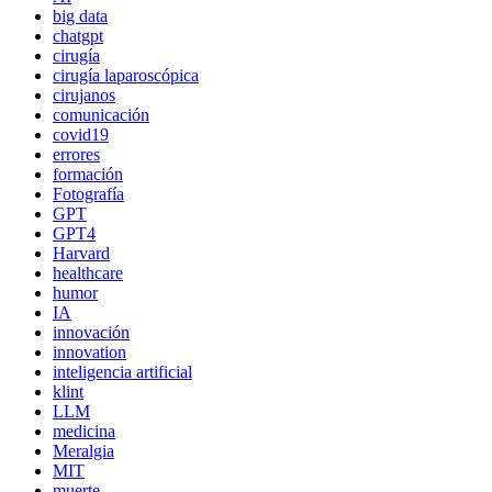
big data
chatgpt
cirugía
cirugía laparoscópica
cirujanos
comunicación
covid19
errores
formación
Fotografía
GPT
GPT4
Harvard
healthcare
humor
IA
innovación
innovation
inteligencia artificial
klint
LLM
medicina
Meralgia
MIT
muerte