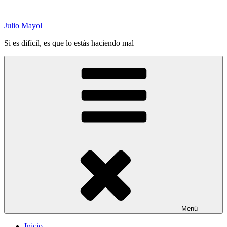
Saltar
al
Julio Mayol
contenido
Si es difícil, es que lo estás haciendo mal
Menú
Inicio