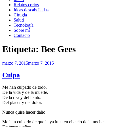
Relatos cortos
Ideas descabelladas
Cirugía
Salud
Tecnología
Sobre mí
Contacto
Etiqueta:
Bee Gees
Publicado
marzo 7, 2015
marzo 7, 2015
el
Culpa
Me han culpado de todo.
De la vida y de la muerte.
De la risa y del llanto.
Del placer y del dolor.
Nunca quise hacer daño.
Me han culpado de que haya luna en el cielo de la noche.
De tener sueños.