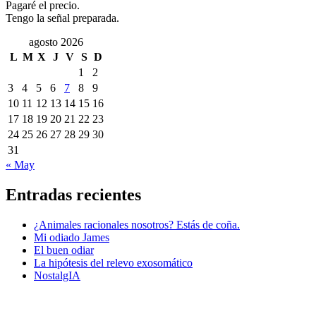
Pagaré el precio.
Tengo la señal preparada.
agosto 2026
L
M
X
J
V
S
D
1
2
3
4
5
6
7
8
9
10
11
12
13
14
15
16
17
18
19
20
21
22
23
24
25
26
27
28
29
30
31
« May
Entradas recientes
¿Animales racionales nosotros? Estás de coña.
Mi odiado James
El buen odiar
La hipótesis del relevo exosomático
NostalgIA