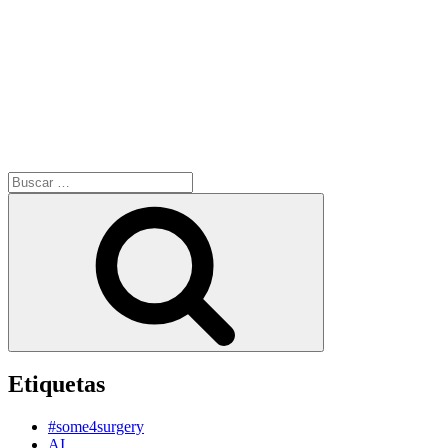
Buscar
por:
Buscar
Etiquetas
#some4surgery
AI