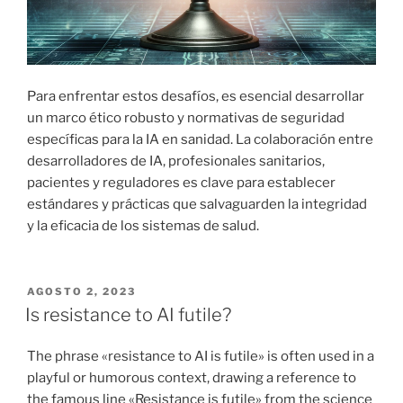
Para enfrentar estos desafíos, es esencial desarrollar
un marco ético robusto y normativas de seguridad
específicas para la IA en sanidad. La colaboración entre
desarrolladores de IA, profesionales sanitarios,
pacientes y reguladores es clave para establecer
estándares y prácticas que salvaguarden la integridad
y la eficacia de los sistemas de salud.
PUBLICADO
AGOSTO 2, 2023
EL
Is resistance to AI futile?
The phrase «resistance to AI is futile» is often used in a
playful or humorous context, drawing a reference to
the famous line «Resistance is futile» from the science