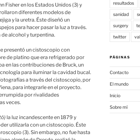
resultados
hn Fisher en los Estados Unidos (3) y
rollaron diferentes modelos de
sanidad
s
jiga y la uretra. Éste diseñó un
surgery
t
pejos para hacer pasar la luz a través.
 de alcohol y turpentina.
twitter
va
tze presentó un cistoscopio con
e de platino que era refrigerado por
PÁGINAS
ba en las contribuciones de Bruck, un
ecnología para iluminar la cavidad bucal.
Contacto
 fotografías a través del cistoscopio, por
El mundo
iena, para integrarle en el proyecto.
terrumpida por rivalidades
Inicio
as veces.
Sobre mí
tó)
la luz incandescente en 1879 y
er utilizarla con un cistoscopio. Éste
aroscopio (3). Sin embargo, no fue hasta
ujano alemán de Dresde, realizó la