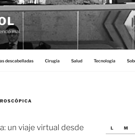
OL
ciendo mal
as descabelladas
Cirugía
Salud
Tecnología
Sob
AROSCÓPICA
: un viaje virtual desde
L
M