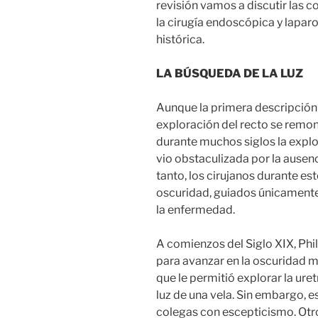
revisión vamos a discutir las c
la cirugía endoscópica y lapa
histórica.
LA BÚSQUEDA DE LA LUZ
Aunque la primera descripción 
exploración del recto se remont
durante muchos siglos la explor
vio obstaculizada por la ausen
tanto, los cirujanos durante es
oscuridad, guiados únicamente
la enfermedad.
A comienzos del Siglo XIX, Phil
para avanzar en la oscuridad me
que le permitió explorar la ure
luz de una vela. Sin embargo, e
colegas con escepticismo. Otr