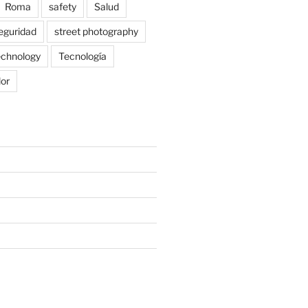
Roma
safety
Salud
eguridad
street photography
echnology
Tecnología
lor