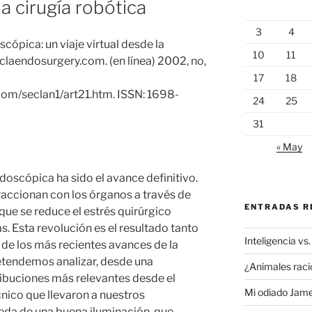
la cirugía robótica
3
4
scópica: un viaje virtual desde la
10
11
eclaendosurgery.com. (en línea) 2002, no,
17
18
om/seclan1/art21.htm. ISSN: 1698-
24
25
31
« May
ndoscópica ha sido el avance definitivo.
raccionan con los órganos a través de
ENTRADAS R
ue se reduce el estrés quirúrgico
. Esta revolución es el resultado tanto
Inteligencia vs.
de los más recientes avances de la
retendemos analizar, desde una
¿Animales raci
tribuciones más relevantes desde el
Mi odiado Jam
cnico que llevaron a nuestros
da de una buena iluminación, que