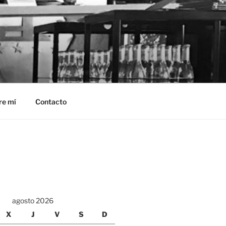
re mí
Contacto
agosto 2026
X
J
V
S
D