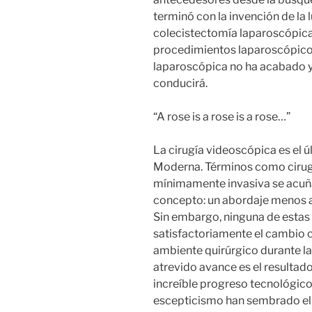
terminó con la invención de la 
colecistectomía laparoscópica 
procedimientos laparoscópicos
laparoscópica no ha acabado y
conducirá.
“A rose is a rose is a rose…”
La cirugía videoscópica es el 
Moderna. Términos como cirugí
mínimamente invasiva se acuñ
concepto: un abordaje menos ag
Sin embargo, ninguna de estas
satisfactoriamente el cambio cu
ambiente quirúrgico durante la
atrevido avance es el resultad
increíble progreso tecnológic
escepticismo han sembrado el 