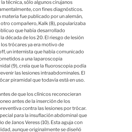
r la técnica, sólo algunos cirujanos
ndamentalmente, con fines diagnósticos.
la materia fue publicado por un alemán,
 otro compañero, Kalk (8), popularizaba
 oblicuo que había desarrollado
la década de los 20. El riesgo de lesión
e los trócares ya era motivo de
ff, un internista que había comunicado
sometidos a una laparoscopia
idal (9), creía que la fluoroscopia podía
revenir las lesiones intraabdominales. El
rócar piramidal que todavía está en uso.
ntes de que los clínicos reconocieran
oneo antes de la inserción de los
eventiva contra las lesiones por trócar.
pecial para la insuflación abdominal que
ño de Janos Veress (10). Esta aguja con
alidad, aunque originalmente se diseñó