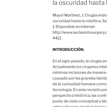
la oscuridad hasta 
Mayol Martínez, J. Cirugía endo
oscuridad hasta la robótica. S
1. Disponible en Internet:
http://www.seclaendosurgery.c
4412.
INTRODUCCIÓN.
En el siglo pasado, la cirugía e
Actualmente los cirujanos inte
mínimas incisiones de manera q
causado por las grandes heridas
de la curiosidad humana como 
tecnología. En esta revisión p
perspectiva histórica, las con
punto de vista conceptual y té
antecedesores desde la búsque