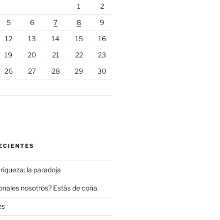
1
2
5
6
7
8
9
12
13
14
15
16
19
20
21
22
23
26
27
28
29
30
ECIENTES
 riqueza: la paradoja
onales nosotros? Estás de coña.
es