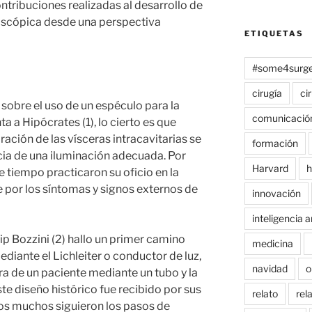
ontribuciones realizadas al desarrollo de
roscópica desde una perspectiva
ETIQUETAS
#some4surge
cirugía
ci
sobre el uso de un espéculo para la
comunicació
a a Hipócrates (1), lo cierto es que
ación de las vísceras intracavitarias se
formación
cia de una iluminación adecuada. Por
Harvard
h
te tiempo practicaron su oficio en la
 por los síntomas y signos externos de
innovación
inteligencia ar
ip Bozzini (2) hallo un primer camino
medicina
diante el Lichleiter o conductor de luz,
navidad
o
tra de un paciente mediante un tubo y la
ste diseño histórico fue recibido por sus
relato
rel
os muchos siguieron los pasos de