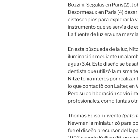
Bozzini. Segalas en Paris(2), Jo
Desormeaux en Paris (4) desar
cistoscopios para explorar la ve
instrumento que se servía de es
La fuente de luz era una mezcla
En esta búsqueda de la luz, Ni
iluminación mediante un alambr
agua (3,4). Este diseño se basa
dentista que utilizó la misma t
Nitze tenía interés por realizar
lo que contactó con Laiter, en V
Pero su colaboración se vio in
profesionales, como tantas otr
Thomas Edison inventó
(paten
Newman la miniaturizó para pod
fue el diseño precursor del lap
1902 cuando Kelling (5), un cir