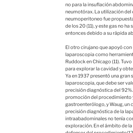
no para la insuflación abdomina
neumotórax. La utilización del
neumoperitoneo fue propuesta 
de los 20 (11), y este gas no h
entonces debido a su rápida ab
El otro cirujano que apoyó con 
laparoscopia como herramienta
Ruddock en Chicago (11). Tuvo l
para explorar la cavidad y obte
Ya en 1937 presentó una gran 
laparoscopia, que debe ser val
precisión diagnóstica del 92%
promoción del procedimiento y 
gastroenterólogo, y Waug, un ci
precisión diagnóstica de la la
intraabadominales no tenía co
exploración. En el ámbito de la
defensor del procedimiento(12