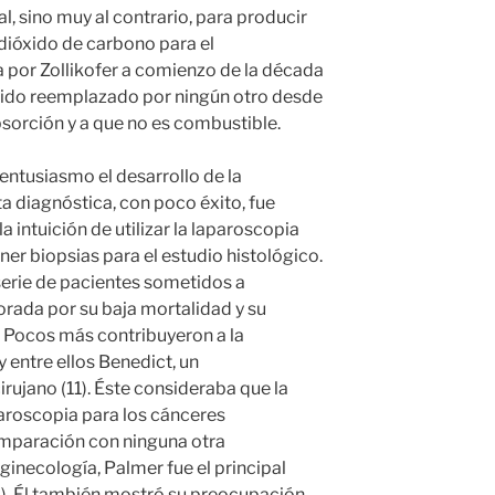
l, sino muy al contrario, para producir
 dióxido de carbono para el
por Zollikofer a comienzo de la década
a sido reemplazado por ningún otro desde
sorción y a que no es combustible.
entusiasmo el desarrollo de la
 diagnóstica, con poco éxito, fue
a intuición de utilizar la laparoscopia
ner biopsias para el estudio histológico.
serie de pacientes sometidos a
orada por su baja mortalidad y su
. Pocos más contribuyeron a la
entre ellos Benedict, un
rujano (11). Éste consideraba que la
paroscopia para los cánceres
mparación con ninguna otra
 ginecología, Palmer fue el principal
). Él también mostró su preocupación