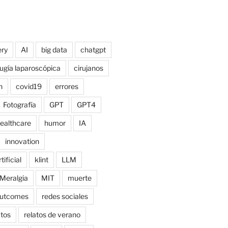
ry
AI
big data
chatgpt
rugía laparoscópica
cirujanos
n
covid19
errores
Fotografía
GPT
GPT4
ealthcare
humor
IA
innovation
tificial
klint
LLM
Meralgia
MIT
muerte
utcomes
redes sociales
atos
relatos de verano