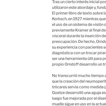
Tras un cierto interés inicial po
utilizaron este abordaje y, fu
El primer libro de texto sobre 
Korbsch, en 1927 mientras que
el uso de un sistema de visión
previamente Kramer al final de 
visceral durante la inserción d
preocupación. De hecho, Orndo
su experiencia con pacientes 
diagnóstica con un trocar piram
ser una herramienta útil para p
propio Orndoff desarrollo un t
No transcurrió mucho tiempo a
que la creación del neumoperit
trócares servía como medida pr
Goetze desarrolló una aguja es
luego fue mejorada por el dise
muelle sigue en uso en la actu