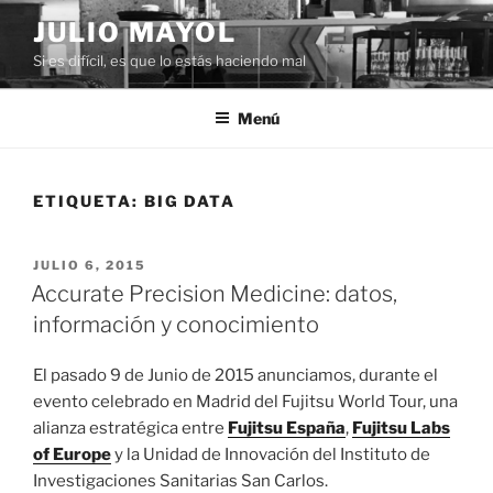
Saltar
JULIO MAYOL
al
Si es difícil, es que lo estás haciendo mal
contenido
Menú
ETIQUETA:
BIG DATA
PUBLICADO
JULIO 6, 2015
EL
Accurate Precision Medicine: datos,
información y conocimiento
El pasado 9 de Junio de 2015 anunciamos, durante el
evento celebrado en Madrid del Fujitsu World Tour, una
alianza estratégica entre
Fujitsu España
,
Fujitsu Labs
of Europe
y la Unidad de Innovación del Instituto de
Investigaciones Sanitarias San Carlos.