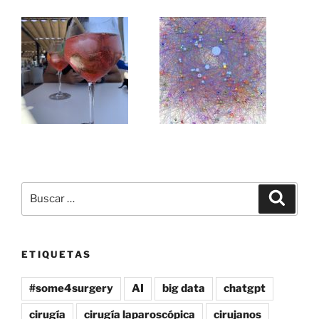
Buscar
Buscar
por:
ETIQUETAS
#some4surgery
AI
big data
chatgpt
cirugía
cirugía laparoscópica
cirujanos