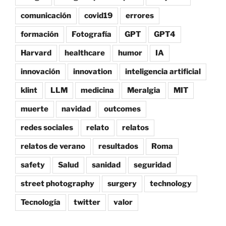
comunicación
covid19
errores
formación
Fotografía
GPT
GPT4
Harvard
healthcare
humor
IA
innovación
innovation
inteligencia artificial
klint
LLM
medicina
Meralgia
MIT
muerte
navidad
outcomes
redes sociales
relato
relatos
relatos de verano
resultados
Roma
safety
Salud
sanidad
seguridad
street photography
surgery
technology
Tecnología
twitter
valor