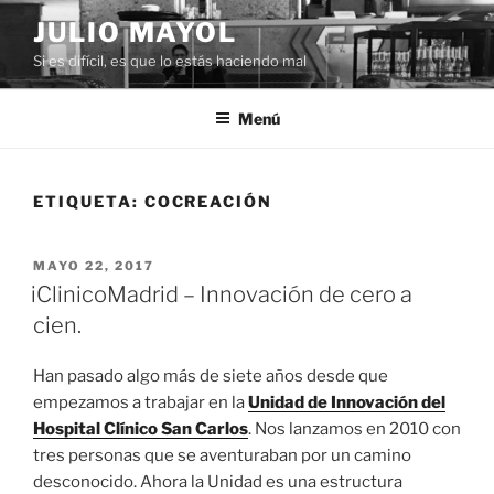
Saltar
JULIO MAYOL
al
Si es difícil, es que lo estás haciendo mal
contenido
Menú
ETIQUETA:
COCREACIÓN
PUBLICADO
MAYO 22, 2017
EL
iClinicoMadrid – Innovación de cero a
cien.
Han pasado algo más de siete años desde que
empezamos a trabajar en la
Unidad de Innovación del
Hospital Clínico San Carlos
. Nos lanzamos en 2010 con
tres personas que se aventuraban por un camino
desconocido. Ahora la Unidad es una estructura