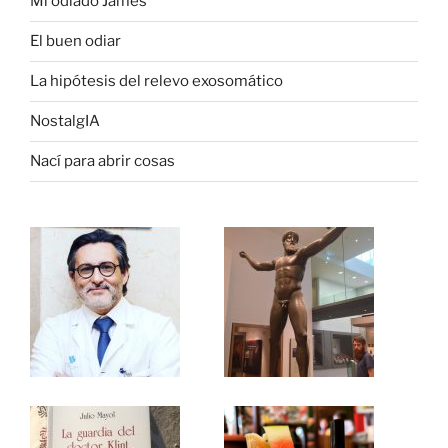
Mi odiado James
El buen odiar
La hipótesis del relevo exosomático
NostalgIA
Nací para abrir cosas