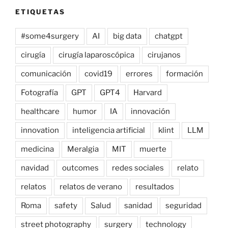
ETIQUETAS
#some4surgery
AI
big data
chatgpt
cirugía
cirugía laparoscópica
cirujanos
comunicación
covid19
errores
formación
Fotografía
GPT
GPT4
Harvard
healthcare
humor
IA
innovación
innovation
inteligencia artificial
klint
LLM
medicina
Meralgia
MIT
muerte
navidad
outcomes
redes sociales
relato
relatos
relatos de verano
resultados
Roma
safety
Salud
sanidad
seguridad
street photography
surgery
technology