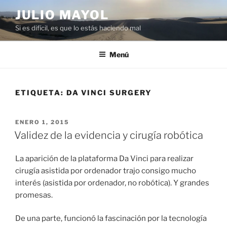
Saltar
JULIO MAYOL
al
Si es difícil, es que lo estás haciendo mal
contenido
Menú
ETIQUETA:
DA VINCI SURGERY
PUBLICADO
ENERO 1, 2015
EL
Validez de la evidencia y cirugía robótica
La aparición de la plataforma Da Vinci para realizar
cirugía asistida por ordenador trajo consigo mucho
interés (asistida por ordenador, no robótica). Y grandes
promesas.
De una parte, funcionó la fascinación por la tecnología