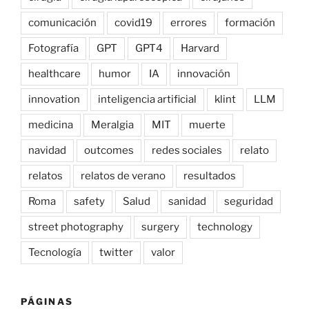
comunicación
covid19
errores
formación
Fotografía
GPT
GPT4
Harvard
healthcare
humor
IA
innovación
innovation
inteligencia artificial
klint
LLM
medicina
Meralgia
MIT
muerte
navidad
outcomes
redes sociales
relato
relatos
relatos de verano
resultados
Roma
safety
Salud
sanidad
seguridad
street photography
surgery
technology
Tecnología
twitter
valor
PÁGINAS