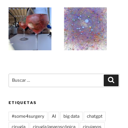
Buscar
Buscar
por:
ETIQUETAS
#some4surgery
AI
big data
chatgpt
cirugía
cirugía laparoscópica
cirujanos