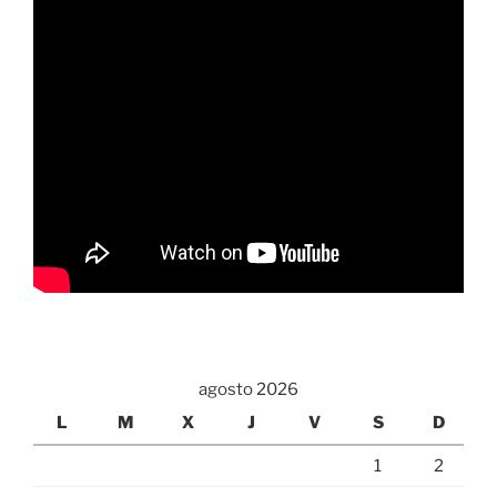
agosto 2026
L
M
X
J
V
S
D
1
2