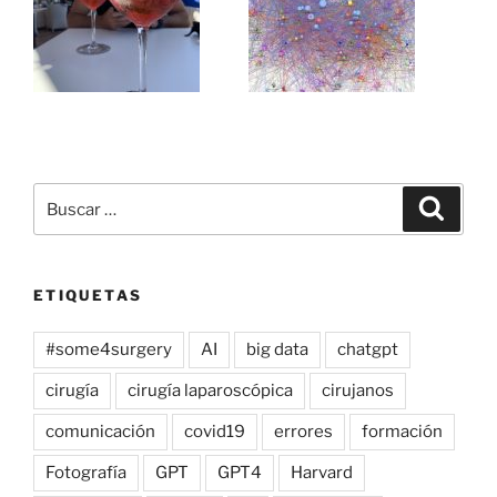
Buscar
Buscar
por:
ETIQUETAS
#some4surgery
AI
big data
chatgpt
cirugía
cirugía laparoscópica
cirujanos
comunicación
covid19
errores
formación
Fotografía
GPT
GPT4
Harvard