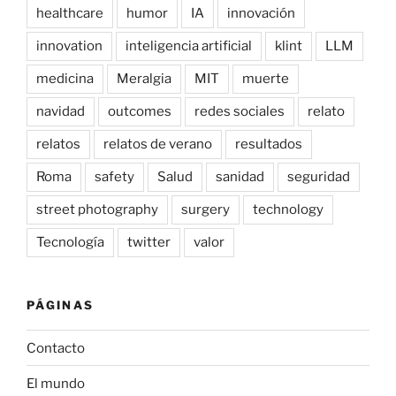
healthcare
humor
IA
innovación
innovation
inteligencia artificial
klint
LLM
medicina
Meralgia
MIT
muerte
navidad
outcomes
redes sociales
relato
relatos
relatos de verano
resultados
Roma
safety
Salud
sanidad
seguridad
street photography
surgery
technology
Tecnología
twitter
valor
PÁGINAS
Contacto
El mundo