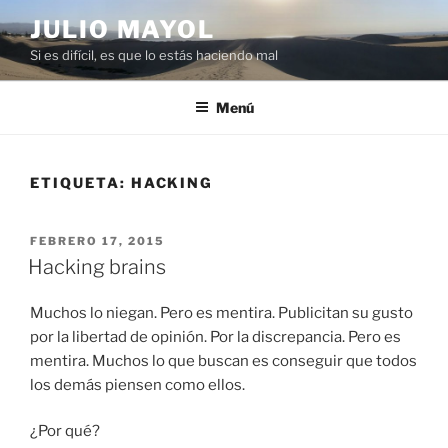
Saltar
JULIO MAYOL
al
Si es difícil, es que lo estás haciendo mal
contenido
Menú
ETIQUETA:
HACKING
PUBLICADO
FEBRERO 17, 2015
EL
Hacking brains
Muchos lo niegan. Pero es mentira. Publicitan su gusto
por la libertad de opinión. Por la discrepancia. Pero es
mentira. Muchos lo que buscan es conseguir que todos
los demás piensen como ellos.
¿Por qué?