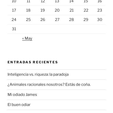
10
11
12
13
14
15
16
17
18
19
20
21
22
23
24
25
26
27
28
29
30
31
« May
ENTRADAS RECIENTES
Inteligencia vs. riqueza: la paradoja
¿Animales racionales nosotros? Estás de coña.
Mi odiado James
El buen odiar