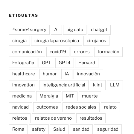
ETIQUETAS
#some4surgery
AI
big data
chatgpt
cirugía
cirugía laparoscópica
cirujanos
comunicación
covid19
errores
formación
Fotografía
GPT
GPT4
Harvard
healthcare
humor
IA
innovación
innovation
inteligencia artificial
klint
LLM
medicina
Meralgia
MIT
muerte
navidad
outcomes
redes sociales
relato
relatos
relatos de verano
resultados
Roma
safety
Salud
sanidad
seguridad