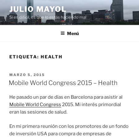
Saltar
JULIO MAYOL
al
Si es difícil, es que lo estás haciendo mal
contenido
Menú
ETIQUETA:
HEALTH
PUBLICADO
MARZO 5, 2015
EL
Mobile World Congress 2015 – Health
He pasado un par de días en Barcelona para asistir al
Mobile World Congress
2015. Mi interés primordial
eran las sesiones de salud.
En mi primera reunión con los promotores de un fondo
de inversión USA para compra de empresas de