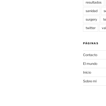
resultados
sanidad
s
surgery
t
twitter
va
PÁGINAS
Contacto
El mundo
Inicio
Sobre mí