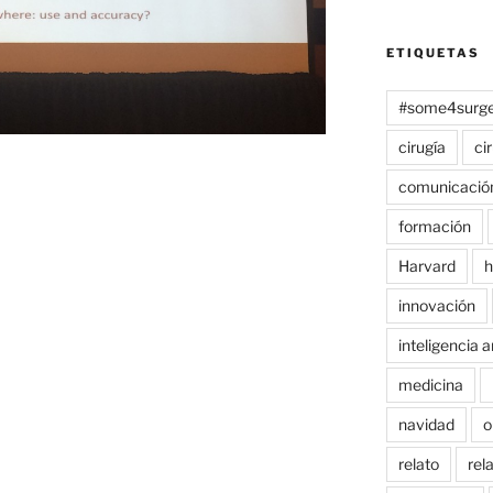
ETIQUETAS
#some4surge
cirugía
ci
comunicació
formación
Harvard
h
innovación
inteligencia ar
medicina
navidad
o
relato
rel