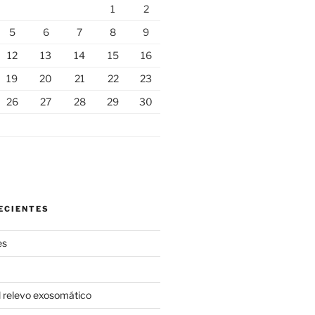
1
2
5
6
7
8
9
12
13
14
15
16
19
20
21
22
23
26
27
28
29
30
ECIENTES
es
l relevo exosomático