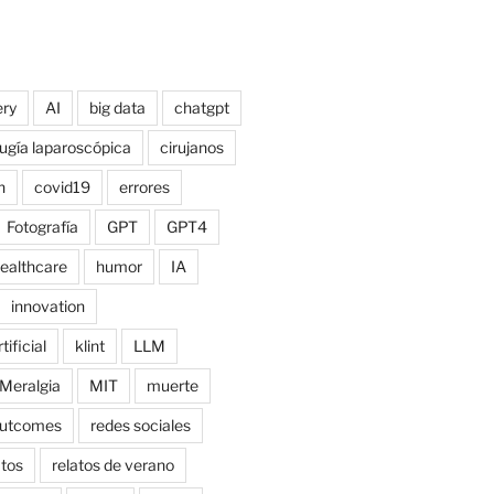
ry
AI
big data
chatgpt
rugía laparoscópica
cirujanos
n
covid19
errores
Fotografía
GPT
GPT4
ealthcare
humor
IA
innovation
tificial
klint
LLM
Meralgia
MIT
muerte
utcomes
redes sociales
atos
relatos de verano