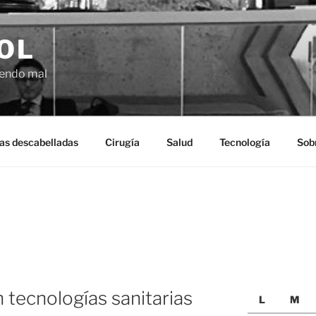
OL
ciendo mal
as descabelladas
Cirugía
Salud
Tecnología
Sob
tecnologías sanitarias
L
M