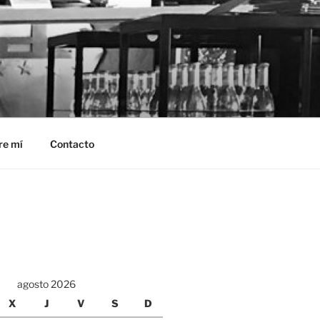
re mí
Contacto
agosto 2026
X
J
V
S
D