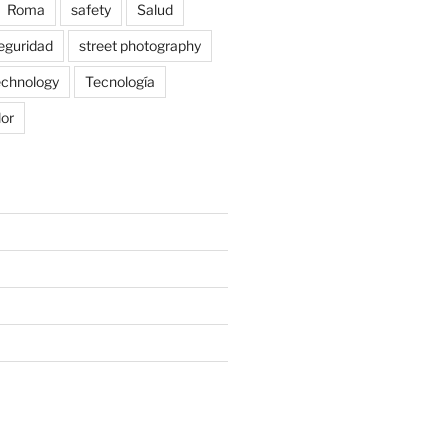
Roma
safety
Salud
eguridad
street photography
echnology
Tecnología
lor