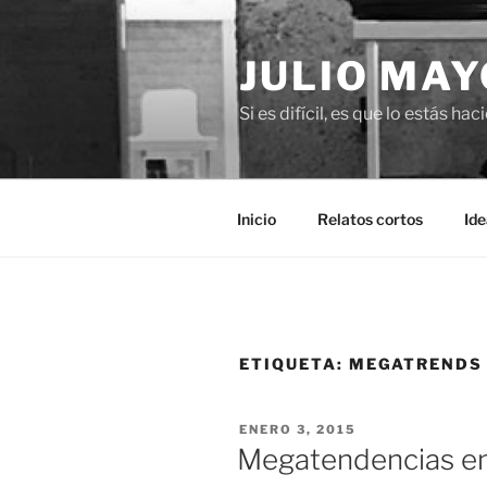
Saltar
al
JULIO MAY
contenido
Si es difícil, es que lo estás ha
Inicio
Relatos cortos
Ide
ETIQUETA:
MEGATRENDS
PUBLICADO
ENERO 3, 2015
EL
Megatendencias en 