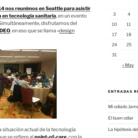
4 nos reunimos en Seattle para asistir
3
4
 en tecnología sanitaria
, en un evento
Simultáneamente, disfrutamos del
10
11
IDEO
, en eso que se llama «
design
17
18
24
25
31
« May
ENTRADAS R
Mi odiado Jam
El buen odiar
La hipótesis de
a situación actual de la tecnología
ue se refiere al
point-of-care
, con la