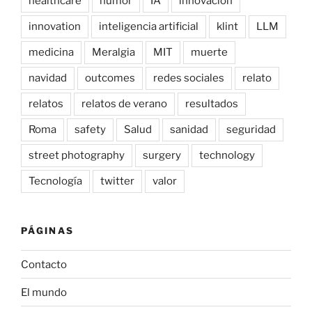
healthcare
humor
IA
innovación
innovation
inteligencia artificial
klint
LLM
medicina
Meralgia
MIT
muerte
navidad
outcomes
redes sociales
relato
relatos
relatos de verano
resultados
Roma
safety
Salud
sanidad
seguridad
street photography
surgery
technology
Tecnología
twitter
valor
PÁGINAS
Contacto
El mundo