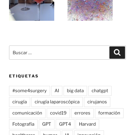
Buscar
Buscar
por:
ETIQUETAS
#some4surgery
AI
big data
chatgpt
cirugía
cirugía laparoscópica
cirujanos
comunicación
covid19
errores
formación
Fotografía
GPT
GPT4
Harvard