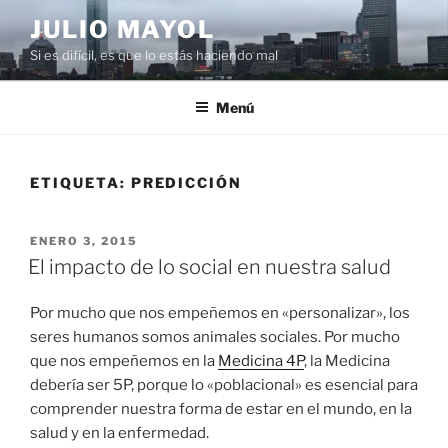
Saltar
JULIO MAYOL
al
Si es difícil, es que lo estás haciendo mal
contenido
Menú
ETIQUETA:
PREDICCIÓN
PUBLICADO
ENERO 3, 2015
EL
El impacto de lo social en nuestra salud
Por mucho que nos empeñemos en «personalizar», los
seres humanos somos animales sociales. Por mucho
que nos empeñemos en la
Medicina 4P
, la Medicina
debería ser 5P, porque lo «poblacional» es esencial para
comprender nuestra forma de estar en el mundo, en la
salud y en la enfermedad.