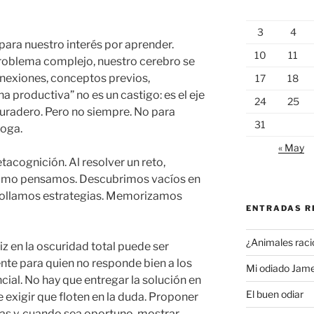
3
4
ispara nuestro interés por aprender.
10
11
oblema complejo, nuestro cerebro se
nexiones, conceptos previos,
17
18
a productiva” no es un castigo: es el eje
24
25
uradero. Pero no siempre. No para
31
roga.
« May
tacognición. Al resolver un reto,
ómo pensamos. Descubrimos vacíos en
rollamos estrategias. Memorizamos
ENTRADAS R
¿Animales raci
z en la oscuridad total puede ser
te para quien no responde bien a los
Mi odiado Jam
cial. No hay que entregar la solución en
El buen odiar
exigir que floten en la duda. Proponer
stas y, cuando sea oportuno, mostrar