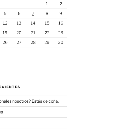
1
2
5
6
7
8
9
12
13
14
15
16
19
20
21
22
23
26
27
28
29
30
ECIENTES
onales nosotros? Estás de coña.
es