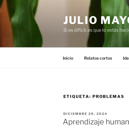
Saltar
al
JULIO MAY
contenido
Si es difícil, es que lo estás ha
Inicio
Relatos cortos
Ide
ETIQUETA:
PROBLEMAS
PUBLICADO
DICIEMBRE 29, 2024
EL
Aprendizaje human