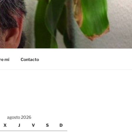
re mí
Contacto
agosto 2026
X
J
V
S
D