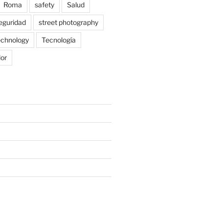
Roma
safety
Salud
eguridad
street photography
echnology
Tecnología
lor