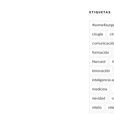
ETIQUETAS
#some4surge
cirugía
ci
comunicació
formación
Harvard
h
innovación
inteligencia ar
medicina
navidad
o
relato
rel