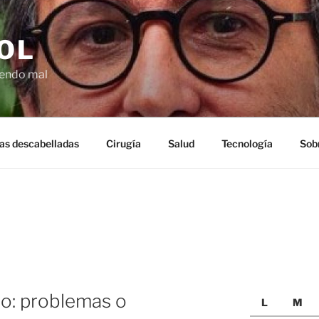
OL
ciendo mal
as descabelladas
Cirugía
Salud
Tecnología
Sob
o: problemas o
L
M