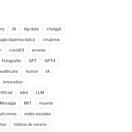
ry
AI
big data
chatgpt
rugía laparoscópica
cirujanos
n
covid19
errores
Fotografía
GPT
GPT4
ealthcare
humor
IA
innovation
tificial
klint
LLM
Meralgia
MIT
muerte
utcomes
redes sociales
atos
relatos de verano