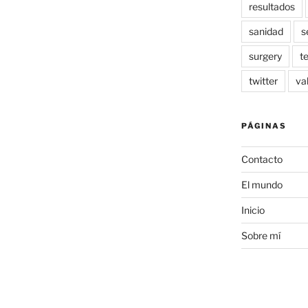
resultados
sanidad
s
surgery
t
twitter
va
PÁGINAS
Contacto
El mundo
Inicio
Sobre mí