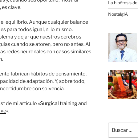
La hipótesis de
 es clave.
NostalgIA
l equilibrio. Aunque cualquier balance
es para todos igual, ni lo mismo.
lema y dejar que nuestros cerebros
uías cuando se atoren, pero no antes. Al
stras redes neuronales con casos similares
n.
ento fabrican hábitos de pensamiento.
apacidad de adaptación. Y, sobre todo,
 incertidumbre con solvencia.
t de mi artículo «
Surgical training and
ive
«.
Buscar
por: