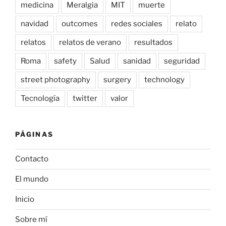
medicina
Meralgia
MIT
muerte
navidad
outcomes
redes sociales
relato
relatos
relatos de verano
resultados
Roma
safety
Salud
sanidad
seguridad
street photography
surgery
technology
Tecnología
twitter
valor
PÁGINAS
Contacto
El mundo
Inicio
Sobre mí