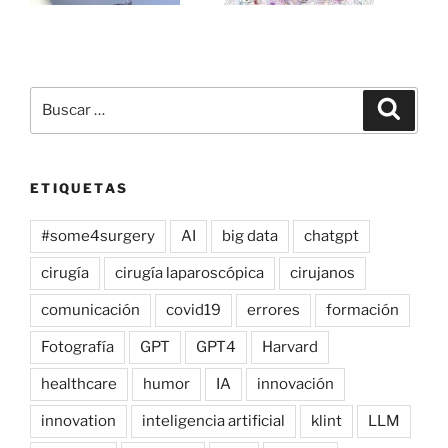
Buscar
Buscar
por:
ETIQUETAS
#some4surgery
AI
big data
chatgpt
cirugía
cirugía laparoscópica
cirujanos
comunicación
covid19
errores
formación
Fotografía
GPT
GPT4
Harvard
healthcare
humor
IA
innovación
innovation
inteligencia artificial
klint
LLM