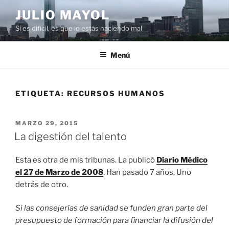
Saltar
JULIO MAYOL
al
Si es difícil, es que lo estás haciendo mal
contenido
Menú
ETIQUETA:
RECURSOS HUMANOS
PUBLICADO
MARZO 29, 2015
EL
La digestión del talento
Esta es otra de mis tribunas. La publicó
Diario Médico
el 27 de Marzo de 2008
. Han pasado 7 años. Uno
detrás de otro.
Si las consejerías de sanidad se funden gran parte del
presupuesto de formación para financiar la difusión del