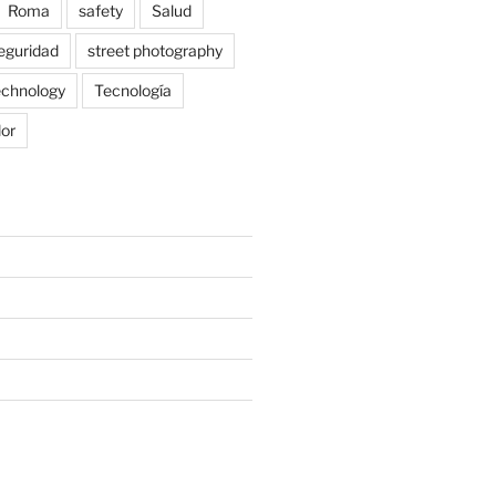
Roma
safety
Salud
eguridad
street photography
echnology
Tecnología
lor