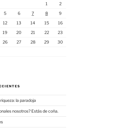
1
2
5
6
7
8
9
12
13
14
15
16
19
20
21
22
23
26
27
28
29
30
ECIENTES
 riqueza: la paradoja
onales nosotros? Estás de coña.
es