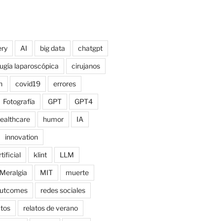
ry
AI
big data
chatgpt
rugía laparoscópica
cirujanos
n
covid19
errores
Fotografía
GPT
GPT4
ealthcare
humor
IA
innovation
tificial
klint
LLM
Meralgia
MIT
muerte
utcomes
redes sociales
atos
relatos de verano