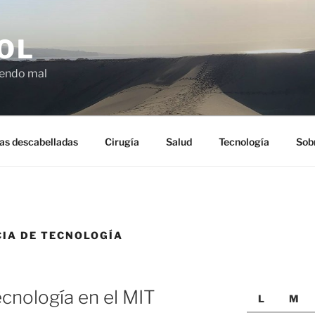
OL
ciendo mal
as descabelladas
Cirugía
Salud
Tecnología
Sob
IA DE TECNOLOGÍA
ecnología en el MIT
L
M