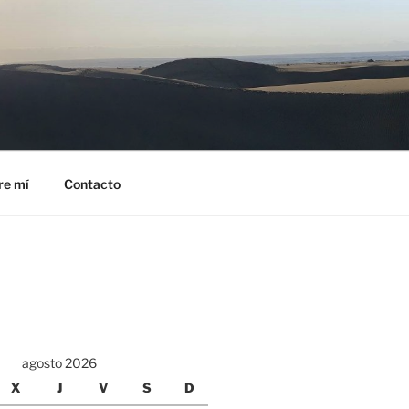
re mí
Contacto
agosto 2026
X
J
V
S
D