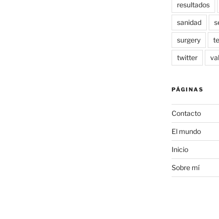
resultados
sanidad
s
surgery
t
twitter
va
PÁGINAS
Contacto
El mundo
Inicio
Sobre mí