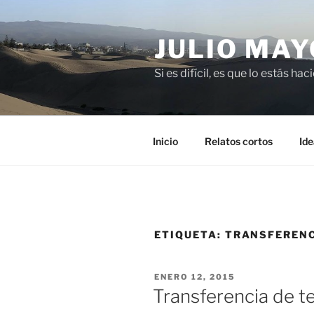
Saltar
al
JULIO MAY
contenido
Si es difícil, es que lo estás ha
Inicio
Relatos cortos
Ide
ETIQUETA:
TRANSFERENC
PUBLICADO
ENERO 12, 2015
EL
Transferencia de t