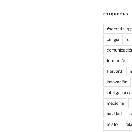
ETIQUETAS
#some4surge
cirugía
ci
comunicació
formación
Harvard
h
innovación
inteligencia ar
medicina
navidad
o
relato
rel