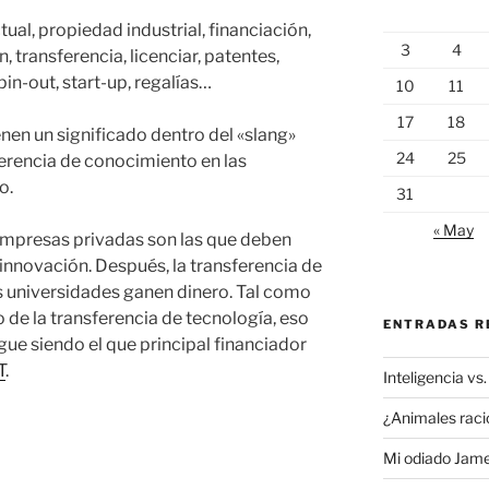
ual, propiedad industrial, financiación,
3
4
 transferencia, licenciar, patentes,
pin-out, start-up, regalías…
10
11
17
18
nen un significado dentro del «slang»
24
25
erencia de conocimiento en las
o.
31
« May
 empresas privadas son las que deben
la innovación. Después, la transferencia de
s universidades ganen dinero. Tal como
to de la transferencia de tecnología, eso
ENTRADAS R
igue siendo el que principal financiador
T
.
Inteligencia vs.
¿Animales raci
Mi odiado Jam