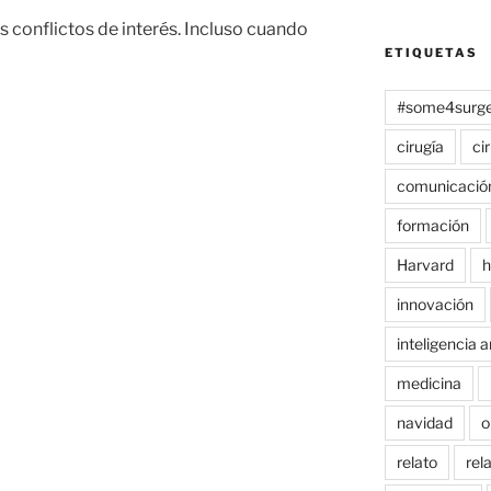
s conflictos de interés. Incluso cuando
ETIQUETAS
#some4surge
cirugía
ci
comunicació
formación
Harvard
h
innovación
inteligencia ar
medicina
navidad
o
relato
rel