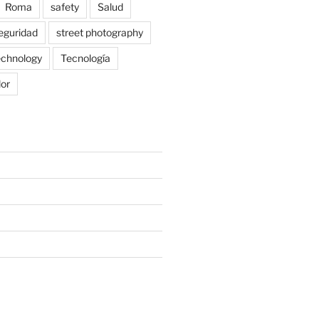
Roma
safety
Salud
eguridad
street photography
echnology
Tecnología
lor