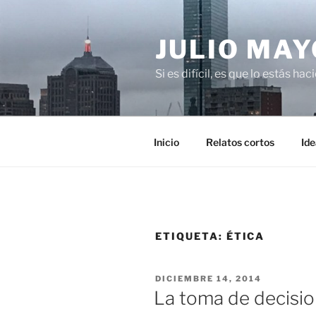
Saltar
al
JULIO MAY
contenido
Si es difícil, es que lo estás ha
Inicio
Relatos cortos
Ide
ETIQUETA:
ÉTICA
PUBLICADO
DICIEMBRE 14, 2014
EL
La toma de decisi