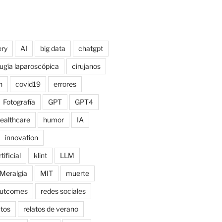
ry
AI
big data
chatgpt
rugía laparoscópica
cirujanos
n
covid19
errores
Fotografía
GPT
GPT4
ealthcare
humor
IA
innovation
tificial
klint
LLM
Meralgia
MIT
muerte
utcomes
redes sociales
atos
relatos de verano