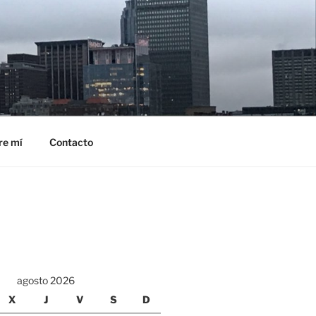
re mí
Contacto
agosto 2026
X
J
V
S
D