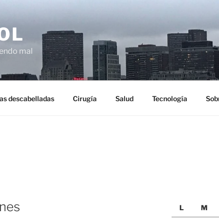
OL
ciendo mal
as descabelladas
Cirugía
Salud
Tecnología
Sob
ones
L
M