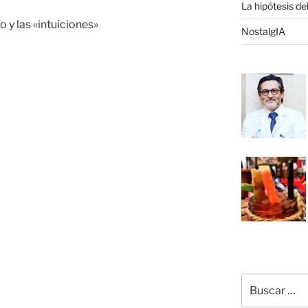
La hipótesis de
y las «intuiciones»
NostalgIA
Buscar
por: