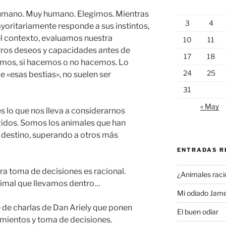
humano. Muy humano. Elegimos. Mientras
3
4
ayoritariamente responde a sus instintos,
l contexto, evaluamos nuestra
10
11
tros deseos y capacidades antes de
17
18
emos, si hacemos o no hacemos. Lo
24
25
e «esas bestias», no suelen ser
31
« May
s lo que nos lleva a considerarnos
gidos. Somos los animales que han
destino, superando a otros más
ENTRADAS R
a toma de decisiones es racional.
¿Animales raci
nimal que llevamos dentro…
Mi odiado Jam
e de charlas de Dan Ariely que ponen
El buen odiar
amientos y toma de decisiones.