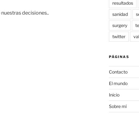
resultados
e nuestras decisiones..
sanidad
s
surgery
t
twitter
va
PÁGINAS
Contacto
El mundo
Inicio
Sobre mí