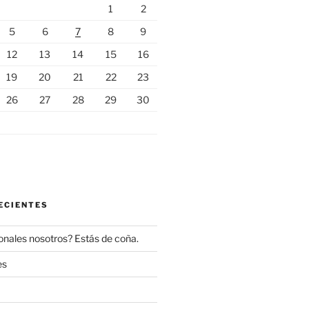
1
2
5
6
7
8
9
12
13
14
15
16
19
20
21
22
23
26
27
28
29
30
ECIENTES
onales nosotros? Estás de coña.
es