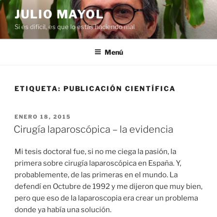
Saltar
JULIO MAYOL
al
Si es difícil, es que lo estás haciendo mal
contenido
Menú
ETIQUETA:
PUBLICACIÓN CIENTÍFICA
PUBLICADO
ENERO 18, 2015
EL
Cirugía laparoscópica – la evidencia
Mi tesis doctoral fue, si no me ciega la pasión, la
primera sobre cirugía laparoscópica en España. Y,
probablemente, de las primeras en el mundo. La
defendí en Octubre de 1992 y me dijeron que muy bien,
pero que eso de la laparoscopia era crear un problema
donde ya había una solución.