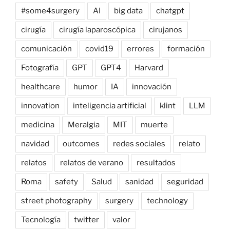
#some4surgery
AI
big data
chatgpt
cirugía
cirugía laparoscópica
cirujanos
comunicación
covid19
errores
formación
Fotografía
GPT
GPT4
Harvard
healthcare
humor
IA
innovación
innovation
inteligencia artificial
klint
LLM
medicina
Meralgia
MIT
muerte
navidad
outcomes
redes sociales
relato
relatos
relatos de verano
resultados
Roma
safety
Salud
sanidad
seguridad
street photography
surgery
technology
Tecnología
twitter
valor