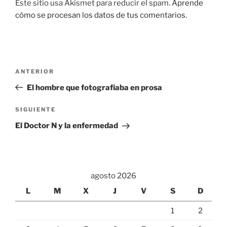
Este sitio usa Akismet para reducir el spam.
Aprende
cómo se procesan los datos de tus comentarios.
Navegación
Entrada
ANTERIOR
de
anterior:
El hombre que fotografiaba en prosa
entradas
Siguiente
SIGUIENTE
entrada
El Doctor N y la enfermedad
agosto 2026
L
M
X
J
V
S
D
1
2