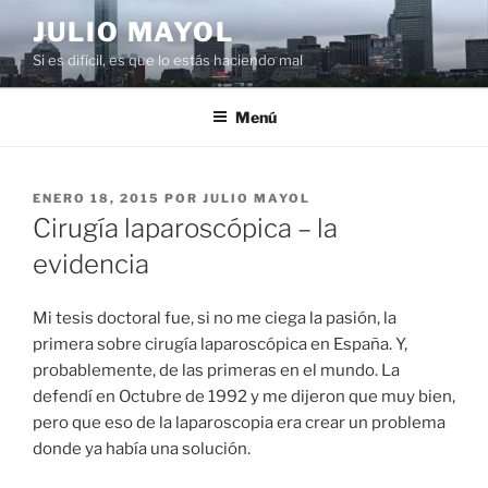
Saltar
JULIO MAYOL
al
Si es difícil, es que lo estás haciendo mal
contenido
Menú
PUBLICADO
ENERO 18, 2015
POR
JULIO MAYOL
EL
Cirugía laparoscópica – la
evidencia
Mi tesis doctoral fue, si no me ciega la pasión, la
primera sobre cirugía laparoscópica en España. Y,
probablemente, de las primeras en el mundo. La
defendí en Octubre de 1992 y me dijeron que muy bien,
pero que eso de la laparoscopia era crear un problema
donde ya había una solución.