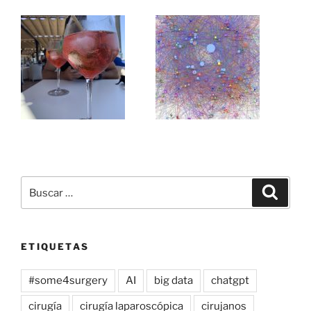
Buscar
Buscar
por:
ETIQUETAS
#some4surgery
AI
big data
chatgpt
cirugía
cirugía laparoscópica
cirujanos