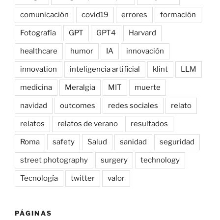
comunicación
covid19
errores
formación
Fotografía
GPT
GPT4
Harvard
healthcare
humor
IA
innovación
innovation
inteligencia artificial
klint
LLM
medicina
Meralgia
MIT
muerte
navidad
outcomes
redes sociales
relato
relatos
relatos de verano
resultados
Roma
safety
Salud
sanidad
seguridad
street photography
surgery
technology
Tecnología
twitter
valor
PÁGINAS