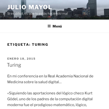
Saltar
JULIO MAYOL
al
Si es difícil, es que lo estás haciendo mal
contenido
Menú
ETIQUETA:
TURING
PUBLICADO
ENERO 18, 2015
EL
Turing
En mi conferencia en la Real Academia Nacional de
Medicina sobre la salud digital…
«Siguiendo las aportaciones del lógico checo Kurt
Gödel, uno de los padres de la computación digital
moderna fue el prodigioso matemático, lógico,