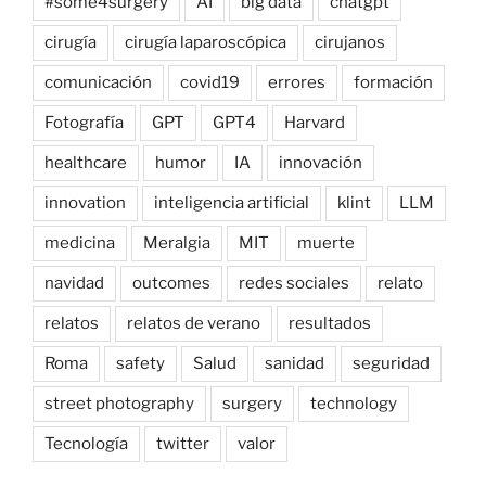
#some4surgery
AI
big data
chatgpt
cirugía
cirugía laparoscópica
cirujanos
comunicación
covid19
errores
formación
Fotografía
GPT
GPT4
Harvard
healthcare
humor
IA
innovación
innovation
inteligencia artificial
klint
LLM
medicina
Meralgia
MIT
muerte
navidad
outcomes
redes sociales
relato
relatos
relatos de verano
resultados
Roma
safety
Salud
sanidad
seguridad
street photography
surgery
technology
Tecnología
twitter
valor