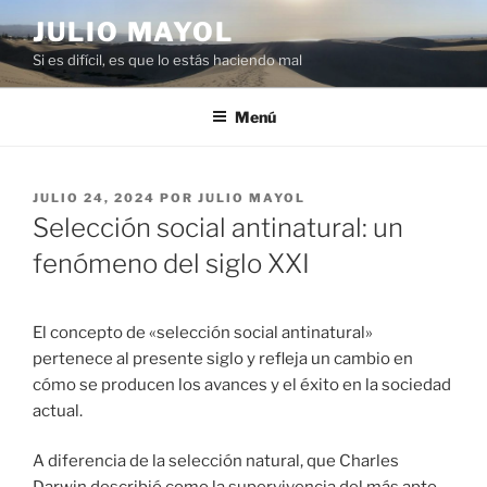
Saltar
JULIO MAYOL
al
Si es difícil, es que lo estás haciendo mal
contenido
Menú
PUBLICADO
JULIO 24, 2024
POR
JULIO MAYOL
EL
Selección social antinatural: un
fenómeno del siglo XXI
El concepto de «selección social antinatural»
pertenece al presente siglo y refleja un cambio en
cómo se producen los avances y el éxito en la sociedad
actual.
A diferencia de la selección natural, que Charles