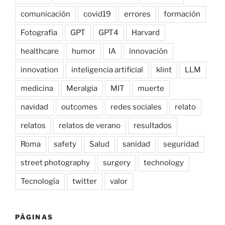
comunicación
covid19
errores
formación
Fotografía
GPT
GPT4
Harvard
healthcare
humor
IA
innovación
innovation
inteligencia artificial
klint
LLM
medicina
Meralgia
MIT
muerte
navidad
outcomes
redes sociales
relato
relatos
relatos de verano
resultados
Roma
safety
Salud
sanidad
seguridad
street photography
surgery
technology
Tecnología
twitter
valor
PÁGINAS