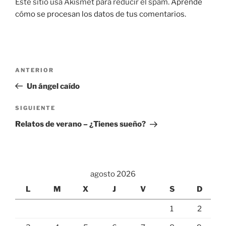
Este sitio usa Akismet para reducir el spam.
Aprende
cómo se procesan los datos de tus comentarios.
Navegación
Entrada
ANTERIOR
de
anterior:
Un ángel caído
entradas
Siguiente
SIGUIENTE
entrada
Relatos de verano – ¿Tienes sueño?
agosto 2026
L
M
X
J
V
S
D
1
2