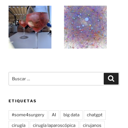
Buscar
Buscar
por:
ETIQUETAS
#some4surgery
AI
big data
chatgpt
cirugía
cirugía laparoscópica
cirujanos