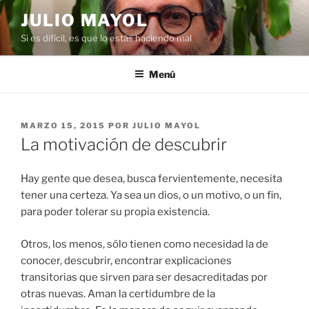
Saltar
JULIO MAYOL
al
Si es difícil, es que lo estás haciendo mal
contenido
Menú
PUBLICADO
MARZO 15, 2015
POR
JULIO MAYOL
EL
La motivación de descubrir
Hay gente que desea, busca fervientemente, necesita
tener una certeza. Ya sea un dios, o un motivo, o un fin,
para poder tolerar su propia existencia.
Otros, los menos, sólo tienen como necesidad la de
conocer, descubrir, encontrar explicaciones
transitorias que sirven para ser desacreditadas por
otras nuevas. Aman la certidumbre de la