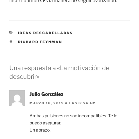
incertidumbre. Es la manera de seguir avanzando.
CATEGORÍAS
IDEAS DESCABELLADAS
ETIQUETAS
RICHARD FEYNMAN
Una respuesta a «La motivación de
descubrir»
Julio González
MARZO 16, 2015 A LAS 8:54 AM
Ambas pulsiones no son incompatibles. Te lo
puedo asegurar.
Un abrazo.