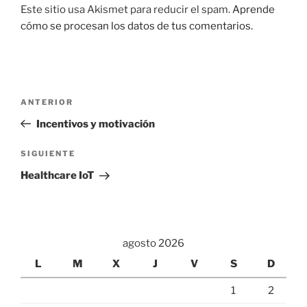
Este sitio usa Akismet para reducir el spam.
Aprende
cómo se procesan los datos de tus comentarios.
Navegación
Entrada
ANTERIOR
de
anterior:
Incentivos y motivación
entradas
Siguiente
SIGUIENTE
entrada
Healthcare IoT
agosto 2026
L
M
X
J
V
S
D
1
2