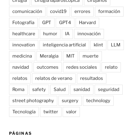
cirugía
cirugía laparoscópica
cirujanos
comunicación
covid19
errores
formación
Fotografía
GPT
GPT4
Harvard
healthcare
humor
IA
innovación
innovation
inteligencia artificial
klint
LLM
medicina
Meralgia
MIT
muerte
navidad
outcomes
redes sociales
relato
relatos
relatos de verano
resultados
Roma
safety
Salud
sanidad
seguridad
street photography
surgery
technology
Tecnología
twitter
valor
PÁGINAS