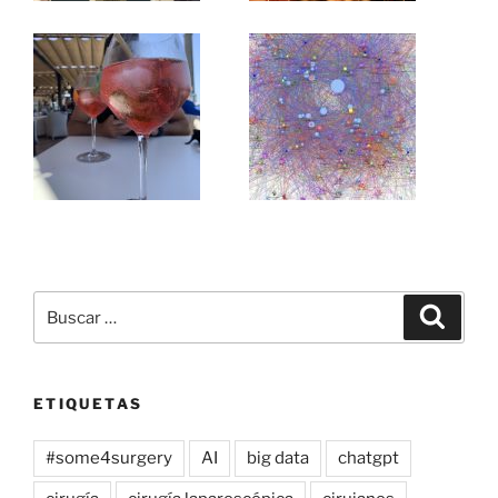
Buscar
Buscar
por:
ETIQUETAS
#some4surgery
AI
big data
chatgpt