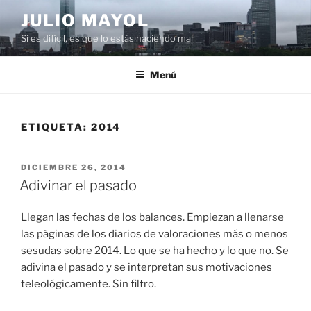
Saltar
JULIO MAYOL
al
Si es difícil, es que lo estás haciendo mal
contenido
Menú
ETIQUETA:
2014
PUBLICADO
DICIEMBRE 26, 2014
EL
Adivinar el pasado
Llegan las fechas de los balances. Empiezan a llenarse
las páginas de los diarios de valoraciones más o menos
sesudas sobre 2014. Lo que se ha hecho y lo que no. Se
adivina el pasado y se interpretan sus motivaciones
teleológicamente. Sin filtro.