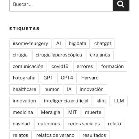
Buscar
Buscar
por:
ETIQUETAS
#some4surgery
AI
big data
chatgpt
cirugía
cirugía laparoscópica
cirujanos
comunicación
covid19
errores
formación
Fotografía
GPT
GPT4
Harvard
healthcare
humor
IA
innovación
innovation
inteligencia artificial
klint
LLM
medicina
Meralgia
MIT
muerte
navidad
outcomes
redes sociales
relato
relatos
relatos de verano
resultados