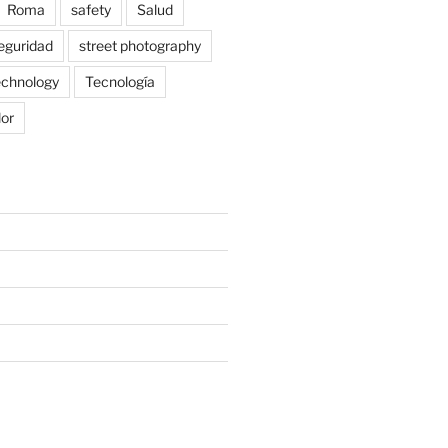
Roma
safety
Salud
eguridad
street photography
echnology
Tecnología
lor