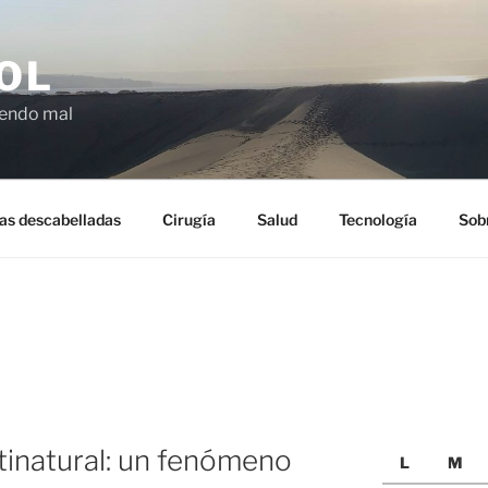
OL
ciendo mal
as descabelladas
Cirugía
Salud
Tecnología
Sob
ntinatural: un fenómeno
L
M