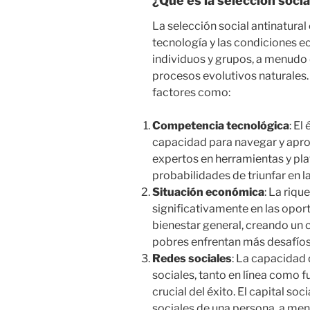
¿Qué es la selección socia
La selección social antinatural
tecnología y las condiciones 
individuos y grupos, a menudo
procesos evolutivos naturales
factores como:
Competencia tecnológica
: El
capacidad para navegar y apro
expertos en herramientas y pla
probabilidades de triunfar en
Situación económica
: La riqu
significativamente en las oport
bienestar general, creando un c
pobres enfrentan más desafíos
Redes sociales
: La capacidad
sociales, tanto en línea como f
crucial del éxito. El capital soc
sociales de una persona, a men