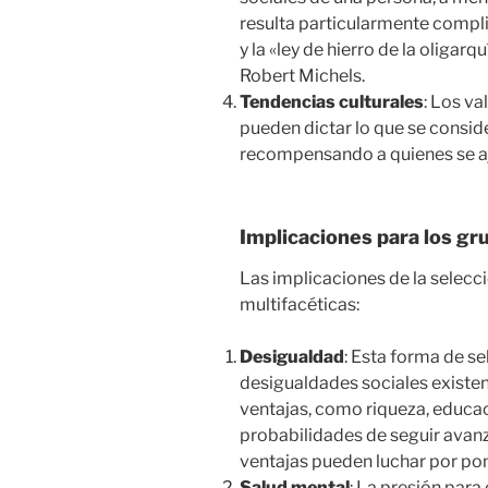
resulta particularmente compli
y la «ley de hierro de la oligar
Robert Michels.
Tendencias culturales
: Los v
pueden dictar lo que se consid
recompensando a quienes se aj
Implicaciones para los gr
Las implicaciones de la selecci
multifacéticas:
Desigualdad
: Esta forma de s
desigualdades sociales existe
ventajas, como riqueza, educac
probabilidades de seguir avanz
ventajas pueden luchar por pon
Salud mental
: La presión para