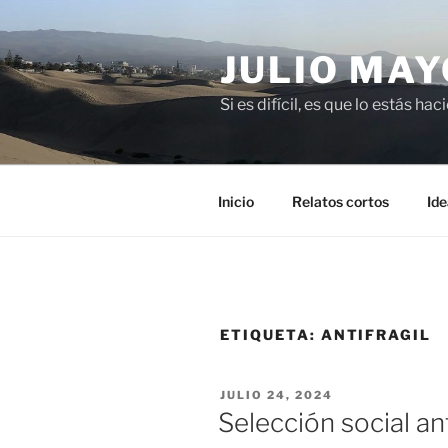
Saltar
al
JULIO MAY
contenido
Si es difícil, es que lo estás ha
Inicio
Relatos cortos
Ide
ETIQUETA:
ANTIFRAGIL
PUBLICADO
JULIO 24, 2024
EL
Selección social a