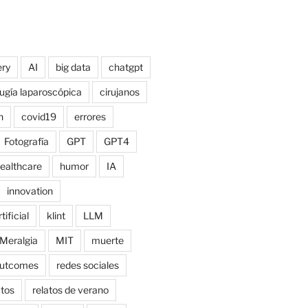
ry
AI
big data
chatgpt
rugía laparoscópica
cirujanos
n
covid19
errores
Fotografía
GPT
GPT4
ealthcare
humor
IA
innovation
tificial
klint
LLM
Meralgia
MIT
muerte
utcomes
redes sociales
atos
relatos de verano