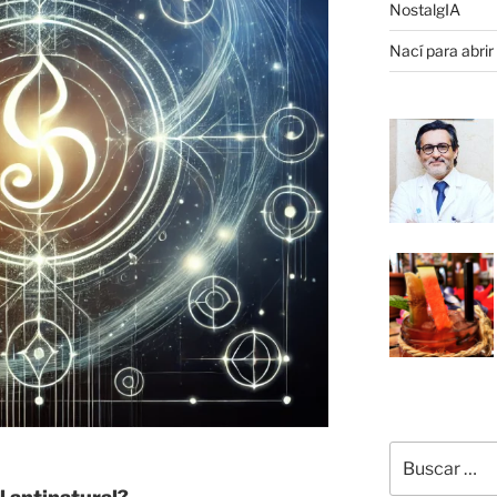
NostalgIA
Nací para abrir
Buscar
por: