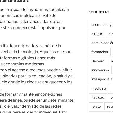
l antinatural?
 ocurre cuando las normas sociales, la
ETIQUETAS
económicas moldean el éxito de
 de maneras desvinculadas de los
#some4surge
. Este fenómeno está impulsado por
cirugía
ci
comunicació
 éxito depende cada vez más de la
vechar la tecnología. Aquellos que son
formación
taformas digitales tienen más
Harvard
h
 las economías modernas.
eza y el acceso a recursos pueden influir
innovación
unidades para la educación, la salud y el
inteligencia ar
iclo donde los ricos se enriquecen y los
.
medicina
 de formar y mantener conexiones
navidad
o
uera de línea, puede ser un determinante
ial, o el valor derivado de las redes
relato
rel
udo supera el mérito individual. Esto