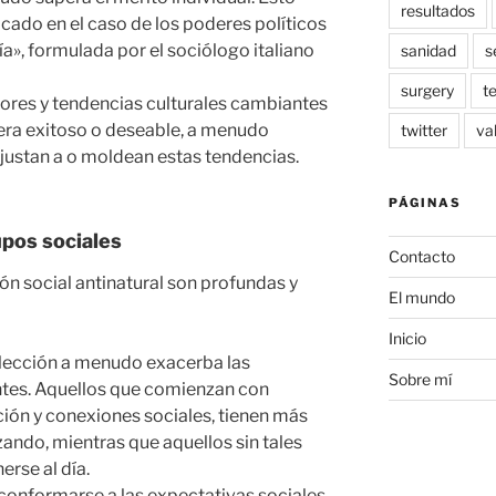
resultados
cado en el caso de los poderes políticos
quía», formulada por el sociólogo italiano
sanidad
s
surgery
t
alores y tendencias culturales cambiantes
era exitoso o deseable, a menudo
twitter
va
ustan a o moldean estas tendencias.
PÁGINAS
upos sociales
Contacto
ón social antinatural son profundas y
El mundo
Inicio
elección a menudo exacerba las
Sobre mí
ntes. Aquellos que comienzan con
ión y conexiones sociales, tienen más
ando, mientras que aquellos sin tales
erse al día.
 conformarse a las expectativas sociales