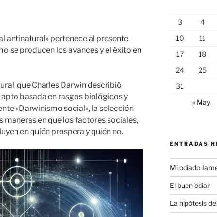
3
4
10
11
al antinatural» pertenece al presente
mo se producen los avances y el éxito en
17
18
24
25
tural, que Charles Darwin describió
31
 apto basada en rasgos biológicos y
« May
nte «Darwinismo social», la selección
las maneras en que los factores sociales,
uyen en quién prospera y quién no.
ENTRADAS R
Mi odiado Jam
El buen odiar
La hipótesis de