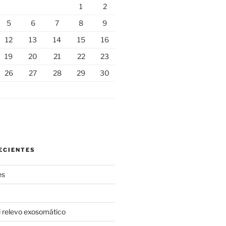
1
2
5
6
7
8
9
12
13
14
15
16
19
20
21
22
23
26
27
28
29
30
ECIENTES
es
l relevo exosomático