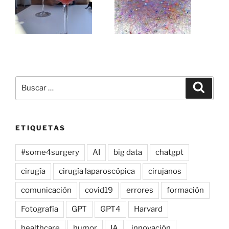
Buscar
Buscar
por:
ETIQUETAS
#some4surgery
AI
big data
chatgpt
cirugía
cirugía laparoscópica
cirujanos
comunicación
covid19
errores
formación
Fotografía
GPT
GPT4
Harvard
healthcare
humor
IA
innovación