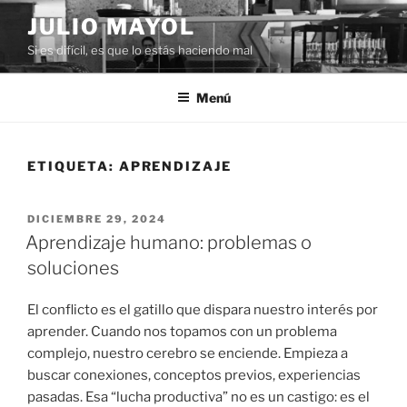
Saltar
JULIO MAYOL
al
Si es difícil, es que lo estás haciendo mal
contenido
Menú
ETIQUETA:
APRENDIZAJE
PUBLICADO
DICIEMBRE 29, 2024
EL
Aprendizaje humano: problemas o
soluciones
El conflicto es el gatillo que dispara nuestro interés por
aprender. Cuando nos topamos con un problema
complejo, nuestro cerebro se enciende. Empieza a
buscar conexiones, conceptos previos, experiencias
pasadas. Esa “lucha productiva” no es un castigo: es el