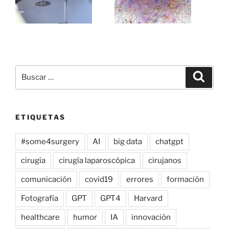
Buscar
Buscar
por:
ETIQUETAS
#some4surgery
AI
big data
chatgpt
cirugía
cirugía laparoscópica
cirujanos
comunicación
covid19
errores
formación
Fotografía
GPT
GPT4
Harvard
healthcare
humor
IA
innovación