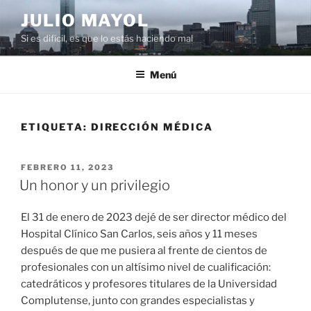
Saltar
JULIO MAYOL
al
Si es difícil, es que lo estás haciendo mal
contenido
Menú
ETIQUETA:
DIRECCIÓN MÉDICA
PUBLICADO
FEBRERO 11, 2023
EL
Un honor y un privilegio
El 31 de enero de 2023 dejé de ser director médico del
Hospital Clínico San Carlos, seis años y 11 meses
después de que me pusiera al frente de cientos de
profesionales con un altísimo nivel de cualificación:
catedráticos y profesores titulares de la Universidad
Complutense, junto con grandes especialistas y