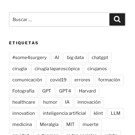
Buscar
Buscar
por:
ETIQUETAS
#some4surgery
AI
big data
chatgpt
cirugía
cirugía laparoscópica
cirujanos
comunicación
covid19
errores
formación
Fotografía
GPT
GPT4
Harvard
healthcare
humor
IA
innovación
innovation
inteligencia artificial
klint
LLM
medicina
Meralgia
MIT
muerte