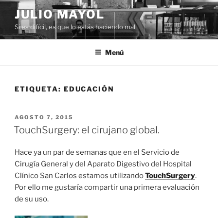
Saltar
JULIO MAYOL
al
Si es difícil, es que lo estás haciendo mal
contenido
Menú
ETIQUETA:
EDUCACIÓN
PUBLICADO
AGOSTO 7, 2015
EL
TouchSurgery: el cirujano global.
Hace ya un par de semanas que en el Servicio de
Cirugía General y del Aparato Digestivo del Hospital
Clínico San Carlos estamos utilizando
TouchSurgery
.
Por ello me gustaría compartir una primera evaluación
de su uso.