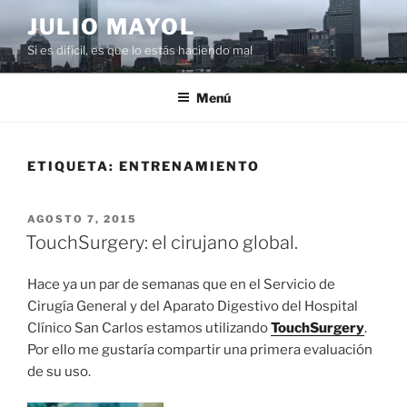
Saltar
JULIO MAYOL
al
Si es difícil, es que lo estás haciendo mal
contenido
Menú
ETIQUETA:
ENTRENAMIENTO
PUBLICADO
AGOSTO 7, 2015
EL
TouchSurgery: el cirujano global.
Hace ya un par de semanas que en el Servicio de
Cirugía General y del Aparato Digestivo del Hospital
Clínico San Carlos estamos utilizando
TouchSurgery
.
Por ello me gustaría compartir una primera evaluación
de su uso.