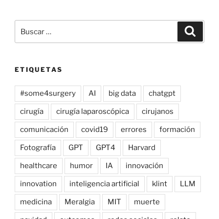
Buscar
Buscar
por:
ETIQUETAS
#some4surgery
AI
big data
chatgpt
cirugía
cirugía laparoscópica
cirujanos
comunicación
covid19
errores
formación
Fotografía
GPT
GPT4
Harvard
healthcare
humor
IA
innovación
innovation
inteligencia artificial
klint
LLM
medicina
Meralgia
MIT
muerte