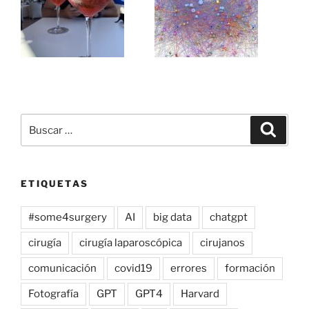
Buscar
Buscar
por:
ETIQUETAS
#some4surgery
AI
big data
chatgpt
cirugía
cirugía laparoscópica
cirujanos
comunicación
covid19
errores
formación
Fotografía
GPT
GPT4
Harvard