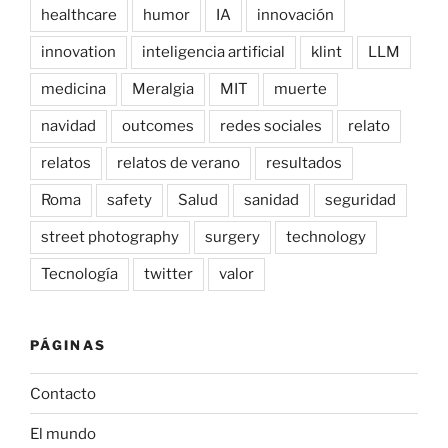
healthcare
humor
IA
innovación
innovation
inteligencia artificial
klint
LLM
medicina
Meralgia
MIT
muerte
navidad
outcomes
redes sociales
relato
relatos
relatos de verano
resultados
Roma
safety
Salud
sanidad
seguridad
street photography
surgery
technology
Tecnología
twitter
valor
PÁGINAS
Contacto
El mundo