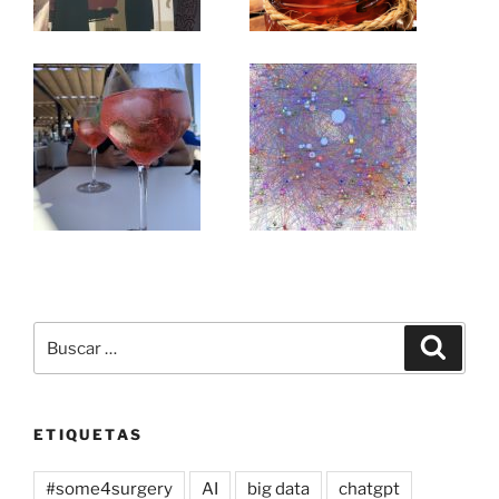
Buscar
Buscar
por:
ETIQUETAS
#some4surgery
AI
big data
chatgpt