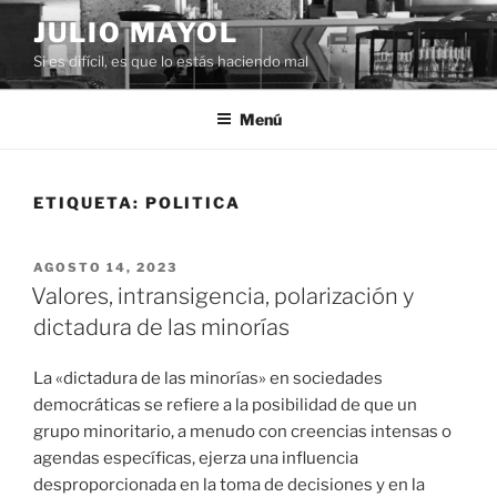
Saltar
JULIO MAYOL
al
Si es difícil, es que lo estás haciendo mal
contenido
Menú
ETIQUETA:
POLITICA
PUBLICADO
AGOSTO 14, 2023
EL
Valores, intransigencia, polarización y
dictadura de las minorías
La «dictadura de las minorías» en sociedades
democráticas se refiere a la posibilidad de que un
grupo minoritario, a menudo con creencias intensas o
agendas específicas, ejerza una influencia
desproporcionada en la toma de decisiones y en la