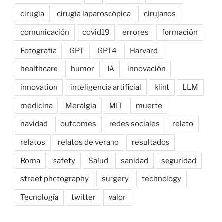
cirugía
cirugía laparoscópica
cirujanos
comunicación
covid19
errores
formación
Fotografía
GPT
GPT4
Harvard
healthcare
humor
IA
innovación
innovation
inteligencia artificial
klint
LLM
medicina
Meralgia
MIT
muerte
navidad
outcomes
redes sociales
relato
relatos
relatos de verano
resultados
Roma
safety
Salud
sanidad
seguridad
street photography
surgery
technology
Tecnología
twitter
valor