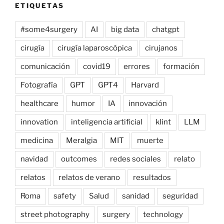
ETIQUETAS
#some4surgery
AI
big data
chatgpt
cirugía
cirugía laparoscópica
cirujanos
comunicación
covid19
errores
formación
Fotografía
GPT
GPT4
Harvard
healthcare
humor
IA
innovación
innovation
inteligencia artificial
klint
LLM
medicina
Meralgia
MIT
muerte
navidad
outcomes
redes sociales
relato
relatos
relatos de verano
resultados
Roma
safety
Salud
sanidad
seguridad
street photography
surgery
technology