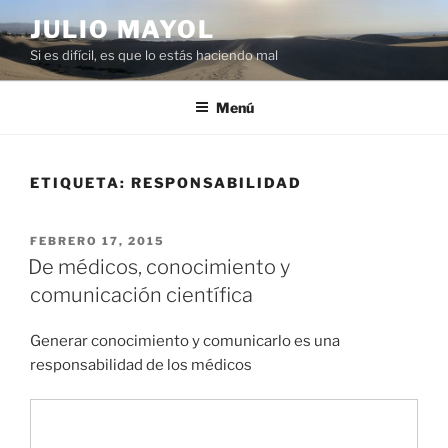
Saltar
JULIO MAYOL
al
Si es difícil, es que lo estás haciendo mal
contenido
Menú
ETIQUETA:
RESPONSABILIDAD
PUBLICADO
FEBRERO 17, 2015
EL
De médicos, conocimiento y
comunicación científica
Generar conocimiento y comunicarlo es una
responsabilidad de los médicos