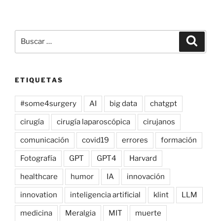
Buscar
Buscar
por:
ETIQUETAS
#some4surgery
AI
big data
chatgpt
cirugía
cirugía laparoscópica
cirujanos
comunicación
covid19
errores
formación
Fotografía
GPT
GPT4
Harvard
healthcare
humor
IA
innovación
innovation
inteligencia artificial
klint
LLM
medicina
Meralgia
MIT
muerte