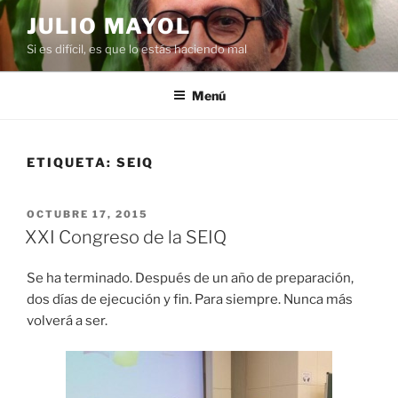
Saltar
JULIO MAYOL
al
Si es difícil, es que lo estás haciendo mal
contenido
Menú
ETIQUETA:
SEIQ
PUBLICADO
OCTUBRE 17, 2015
EL
XXI Congreso de la SEIQ
Se ha terminado. Después de un año de preparación,
dos días de ejecución y fin. Para siempre. Nunca más
volverá a ser.