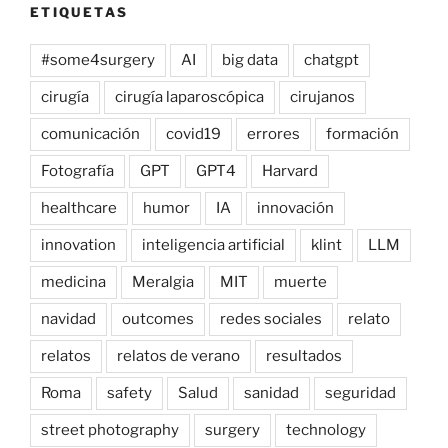
ETIQUETAS
#some4surgery
AI
big data
chatgpt
cirugía
cirugía laparoscópica
cirujanos
comunicación
covid19
errores
formación
Fotografía
GPT
GPT4
Harvard
healthcare
humor
IA
innovación
innovation
inteligencia artificial
klint
LLM
medicina
Meralgia
MIT
muerte
navidad
outcomes
redes sociales
relato
relatos
relatos de verano
resultados
Roma
safety
Salud
sanidad
seguridad
street photography
surgery
technology