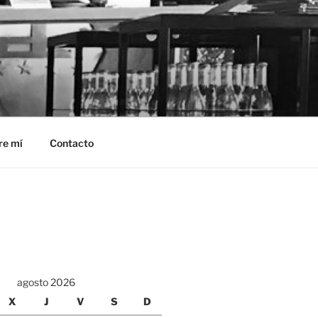
re mí
Contacto
agosto 2026
X
J
V
S
D