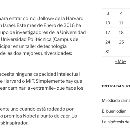
3
4
ara entrar como «fellow» de la Harvard
10
11
h Israel. Este mes de Enero de 2016 he
upo de investigadores de la Universidad
17
18
 Universidad Politécnica (Campus de
24
25
cipar en un taller de tecnología
31
de las dos mejores universidades:
« May
ecesita ninguna capacidad intelectual
l de Harvard o MIT. Simplemente hay que
ENTRADAS R
ar caminar la «extramile» que hace los
Mi odiado Jam
siente uno cuando está rodeado por
El buen odiar
, o premios Nobel a punto de caer. Lo
La hipótesis de
i: inspirador.