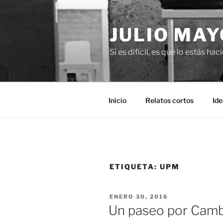
Saltar
al
JULIO MAY
contenido
Si es difícil, es que lo estás ha
Inicio
Relatos cortos
Ide
ETIQUETA:
UPM
PUBLICADO
ENERO 30, 2016
EL
Un paseo por Camb