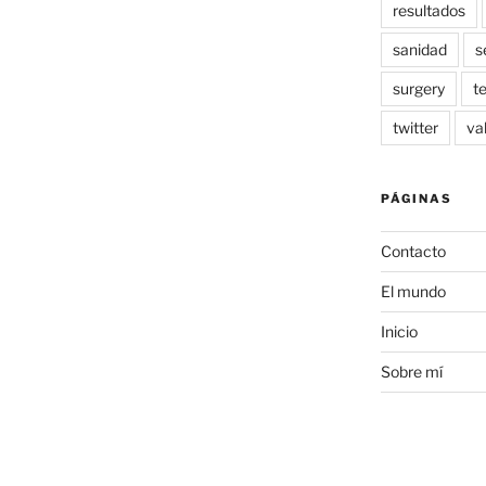
resultados
sanidad
s
surgery
t
twitter
va
PÁGINAS
Contacto
El mundo
Inicio
Sobre mí