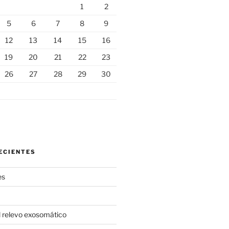
1
2
5
6
7
8
9
12
13
14
15
16
19
20
21
22
23
26
27
28
29
30
ECIENTES
es
l relevo exosomático