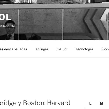
OL
ciendo mal
as descabelladas
Cirugía
Salud
Tecnología
Sob
ridge y Boston: Harvard
L
M