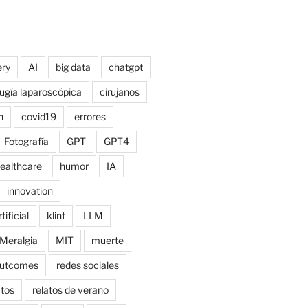
ry
AI
big data
chatgpt
rugía laparoscópica
cirujanos
n
covid19
errores
Fotografía
GPT
GPT4
ealthcare
humor
IA
innovation
tificial
klint
LLM
Meralgia
MIT
muerte
utcomes
redes sociales
atos
relatos de verano