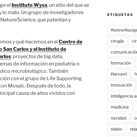
ge el
Instituto Wyss
, un sitio del que se
 lo malo. Un grupo de investigadores
ETIQUETAS
 Nature/Science, que patentan y
#some4surge
cirugía
ci
somos y qué hacemos en el
Centro de
o San Carlos y el Instituto de
comunicació
arlos
: proyectos de big data,
formación
temas de información en pediatría o
stico microbiológico. También
Harvard
h
ión con el grupo de Life Supporting
innovación
con Mosaic. Después de todo, la
principal causa de años vividos con
inteligencia ar
medicina
navidad
o
relato
rel