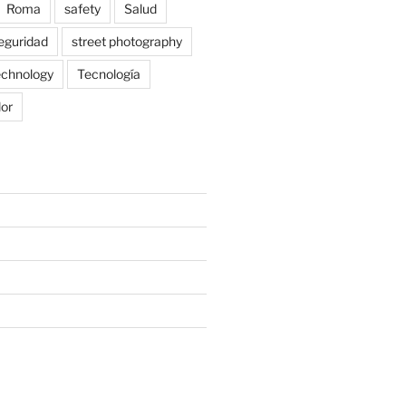
Roma
safety
Salud
eguridad
street photography
echnology
Tecnología
lor