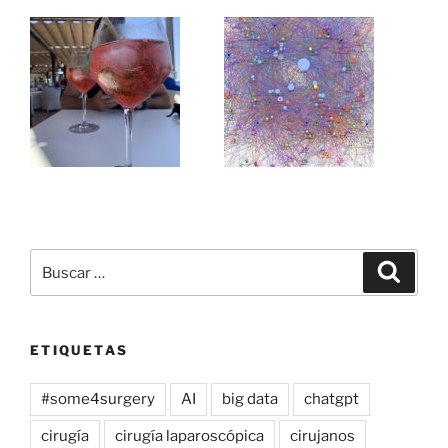
Buscar
Buscar
por:
ETIQUETAS
#some4surgery
AI
big data
chatgpt
cirugía
cirugía laparoscópica
cirujanos