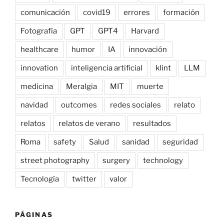
comunicación
covid19
errores
formación
Fotografía
GPT
GPT4
Harvard
healthcare
humor
IA
innovación
innovation
inteligencia artificial
klint
LLM
medicina
Meralgia
MIT
muerte
navidad
outcomes
redes sociales
relato
relatos
relatos de verano
resultados
Roma
safety
Salud
sanidad
seguridad
street photography
surgery
technology
Tecnología
twitter
valor
PÁGINAS