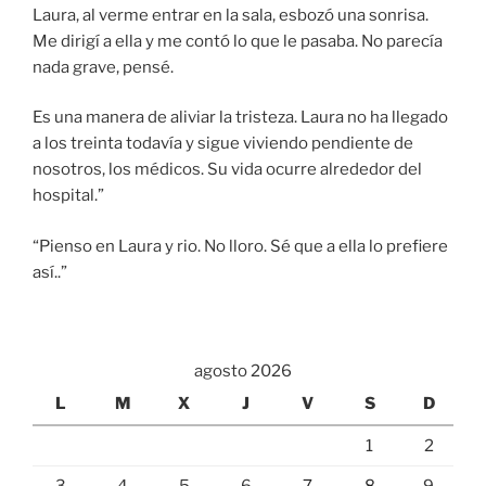
Laura, al verme entrar en la sala, esbozó una sonrisa.
Me dirigí a ella y me contó lo que le pasaba. No parecía
nada grave, pensé.
Es una manera de aliviar la tristeza. Laura no ha llegado
a los treinta todavía y sigue viviendo pendiente de
nosotros, los médicos. Su vida ocurre alrededor del
hospital.”
“Pienso en Laura y rio. No lloro. Sé que a ella lo prefiere
así..”
agosto 2026
L
M
X
J
V
S
D
1
2