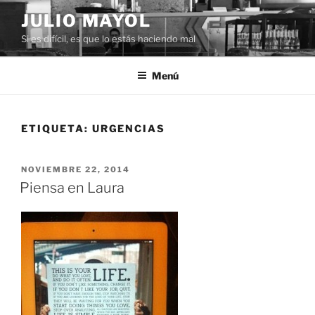
Saltar
JULIO MAYOL
al
Si es difícil, es que lo estás haciendo mal
contenido
Menú
ETIQUETA:
URGENCIAS
PUBLICADO
NOVIEMBRE 22, 2014
EL
Piensa en Laura