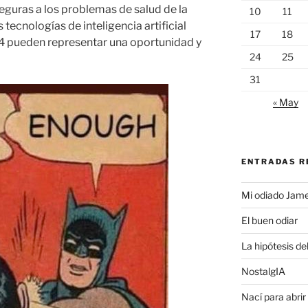
seguras a los problemas de salud de la
10
11
 tecnologías de inteligencia artificial
17
18
 pueden representar una oportunidad y
24
25
31
« May
ENTRADAS R
Mi odiado Jam
El buen odiar
La hipótesis de
NostalgIA
Nací para abrir