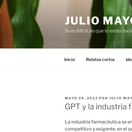
Saltar
al
JULIO MAY
contenido
Si es difícil, es que lo estás ha
Inicio
Relatos cortos
Ide
PUBLICADO
MAYO 29, 2023
POR
JULIO MA
EL
GPT y la industria
La industria farmacéutica se e
competitivo y exigente, en el