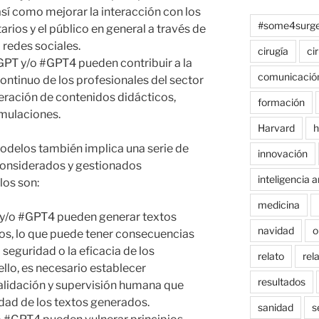
sí como mejorar la interacción con los
#some4surge
tarios y el público en general a través de
 redes sociales.
cirugía
ci
PT y/o #GPT4 pueden contribuir a la
comunicació
continuo de los profesionales del sector
eración de contenidos didácticos,
formación
imulaciones.
Harvard
h
odelos también implica una serie de
innovación
 considerados y gestionados
inteligencia ar
os son:
medicina
T y/o #GPT4 pueden generar textos
navidad
o
os, lo que puede tener consecuencias
 seguridad o la eficacia de los
relato
rel
llo, es necesario establecer
resultados
alidación y supervisión humana que
lidad de los textos generados.
sanidad
s