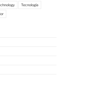
echnology
Tecnología
lor