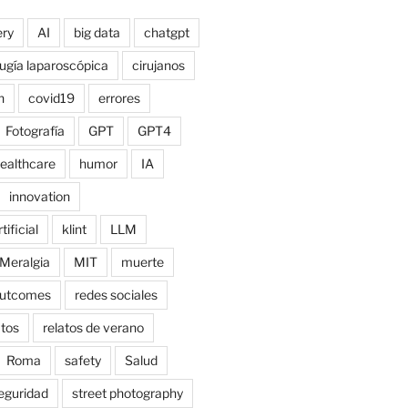
ry
AI
big data
chatgpt
rugía laparoscópica
cirujanos
n
covid19
errores
Fotografía
GPT
GPT4
ealthcare
humor
IA
innovation
tificial
klint
LLM
Meralgia
MIT
muerte
utcomes
redes sociales
atos
relatos de verano
Roma
safety
Salud
eguridad
street photography