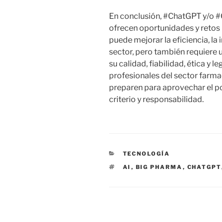
En conclusión, #ChatGPT y/o 
ofrecen oportunidades y retos 
puede mejorar la eficiencia, la
sector, pero también requiere 
su calidad, fiabilidad, ética y l
profesionales del sector farma
preparen para aprovechar el po
criterio y responsabilidad.
CATEGORÍAS
TECNOLOGÍA
ETIQUETAS
AI
,
BIG PHARMA
,
CHATGPT