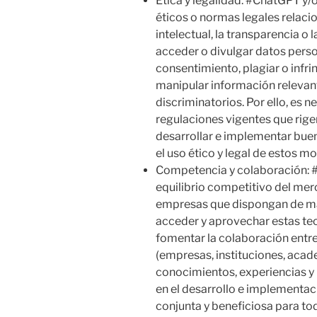
Ética y legalidad: #ChatGPT y/
éticos o normas legales relaci
intelectual, la transparencia o
acceder o divulgar datos perso
consentimiento, plagiar o infri
manipular información relevan
discriminatorios. Por ello, es n
regulaciones vigentes que rige
desarrollar e implementar bue
el uso ético y legal de estos m
Competencia y colaboración: 
equilibrio competitivo del mer
empresas que dispongan de má
acceder y aprovechar estas tecn
fomentar la colaboración entre
(empresas, instituciones, acad
conocimientos, experiencias y
en el desarrollo e implementac
conjunta y beneficiosa para to