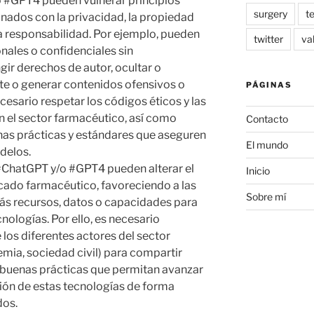
o #GPT4 pueden vulnerar principios
surgery
t
onados con la privacidad, la propiedad
 la responsabilidad. Por ejemplo, pueden
twitter
va
nales o confidenciales sin
ngir derechos de autor, ocultar o
te o generar contenidos ofensivos o
PÁGINAS
ecesario respetar los códigos éticos y las
n el sector farmacéutico, así como
Contacto
nas prácticas y estándares que aseguren
El mundo
odelos.
#ChatGPT y/o #GPT4 pueden alterar el
Inicio
cado farmacéutico, favoreciendo a las
Sobre mí
s recursos, datos o capacidades para
ologías. Por ello, es necesario
 los diferentes actores del sector
emia, sociedad civil) para compartir
 buenas prácticas que permitan avanzar
ión de estas tecnologías de forma
dos.