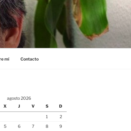
re mí
Contacto
agosto 2026
X
J
V
S
D
1
2
5
6
7
8
9