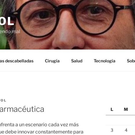
OL
ciendo mal
as descabelladas
Cirugía
Salud
Tecnología
Sob
YOL
 farmacéutica
L
M
nfrenta a un escenario cada vez más
3
4
 que debe innovar constantemente para