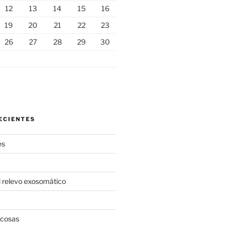
12
13
14
15
16
19
20
21
22
23
26
27
28
29
30
ECIENTES
es
l relevo exosomático
 cosas