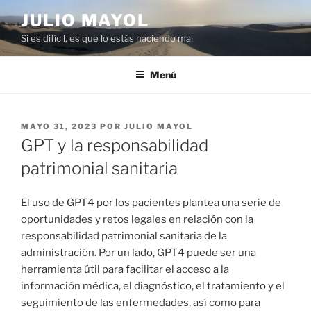
Saltar
JULIO MAYOL
al
Si es difícil, es que lo estás haciendo mal
contenido
Menú
PUBLICADO
MAYO 31, 2023
POR
JULIO MAYOL
EL
GPT y la responsabilidad
patrimonial sanitaria
El uso de GPT4 por los pacientes plantea una serie de
oportunidades y retos legales en relación con la
responsabilidad patrimonial sanitaria de la
administración. Por un lado, GPT4 puede ser una
herramienta útil para facilitar el acceso a la
información médica, el diagnóstico, el tratamiento y el
seguimiento de las enfermedades, así como para