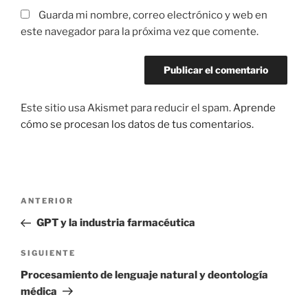
Guarda mi nombre, correo electrónico y web en
este navegador para la próxima vez que comente.
Este sitio usa Akismet para reducir el spam.
Aprende
cómo se procesan los datos de tus comentarios.
Navegación
Entrada
ANTERIOR
de
anterior:
GPT y la industria farmacéutica
entradas
Siguiente
SIGUIENTE
entrada
Procesamiento de lenguaje natural y deontología
médica