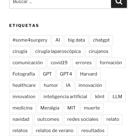
por:
ETIQUETAS
#some4surgery
AI
big data
chatgpt
cirugía
cirugía laparoscópica
cirujanos
comunicación
covid19
errores
formación
Fotografía
GPT
GPT4
Harvard
healthcare
humor
IA
innovación
innovation
inteligencia artificial
klint
LLM
medicina
Meralgia
MIT
muerte
navidad
outcomes
redes sociales
relato
relatos
relatos de verano
resultados