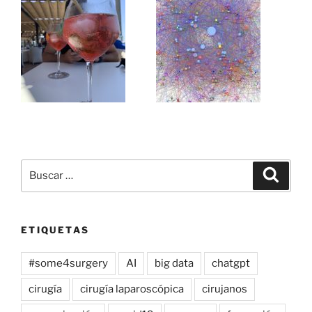
Buscar
Buscar
por:
ETIQUETAS
#some4surgery
AI
big data
chatgpt
cirugía
cirugía laparoscópica
cirujanos