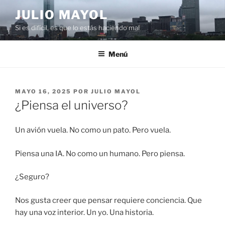
Saltar
JULIO MAYOL
al
Si es difícil, es que lo estás haciendo mal
contenido
Menú
PUBLICADO
MAYO 16, 2025
POR
JULIO MAYOL
EL
¿Piensa el universo?
Un avión vuela. No como un pato. Pero vuela.
Piensa una IA. No como un humano. Pero piensa.
¿Seguro?
Nos gusta creer que pensar requiere conciencia. Que
hay una voz interior. Un yo. Una historia.