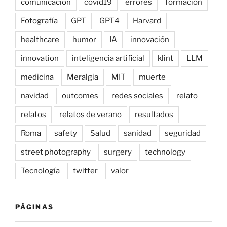
comunicación
covid19
errores
formación
Fotografía
GPT
GPT4
Harvard
healthcare
humor
IA
innovación
innovation
inteligencia artificial
klint
LLM
medicina
Meralgia
MIT
muerte
navidad
outcomes
redes sociales
relato
relatos
relatos de verano
resultados
Roma
safety
Salud
sanidad
seguridad
street photography
surgery
technology
Tecnología
twitter
valor
PÁGINAS