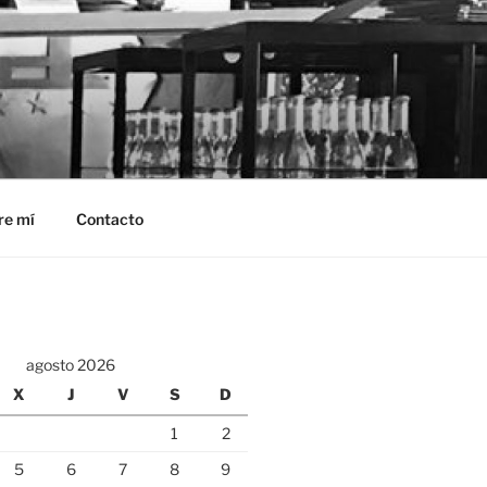
re mí
Contacto
agosto 2026
X
J
V
S
D
1
2
5
6
7
8
9