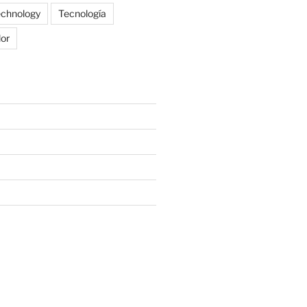
echnology
Tecnología
lor