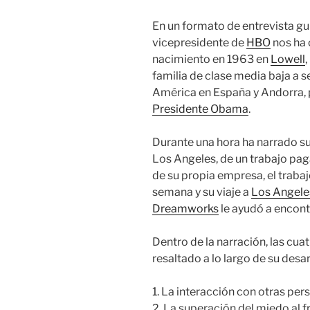
En un formato de entrevista gui
vicepresidente de
HBO
nos ha 
nacimiento en 1963 en
Lowell
familia de clase media baja a 
América en España y Andorra, p
Presidente Obama
.
Durante una hora ha narrado s
Los Angeles, de un trabajo paga
de su propia empresa, el trabajo
semana y su viaje a
Los Angele
Dreamworks
le ayudó a encont
Dentro de la narración, las cu
resaltado a lo largo de su desar
1. La interacción con otras per
2. La superación del miedo al 