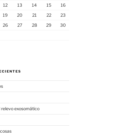
12
13
14
15
16
19
20
21
22
23
26
27
28
29
30
ECIENTES
es
l relevo exosomático
 cosas