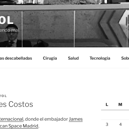
OL
ciendo mal
as descabelladas
Cirugía
Salud
Tecnología
Sob
YOL
es Costos
L
M
nternacional
, donde el embajador
James
3
4
can Space Madrid
.