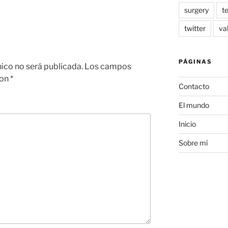
surgery
t
twitter
va
PÁGINAS
nico no será publicada.
Los campos
con
*
Contacto
El mundo
Inicio
Sobre mí