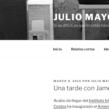
Saltar
al
JULIO MAY
contenido
Si es difícil, es que lo estás ha
Inicio
Relatos cortos
Ide
PUBLICADO
MARZO 9, 2015
POR
JULIO MA
EL
Una tarde con Jam
Acabo de llegar del
Instituto I
Costos
ha inaugurado el
Ameri