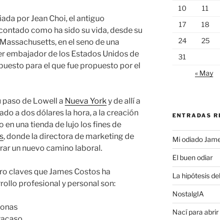
10
11
ada por Jean Choi, el antiguo
17
18
contado como ha sido su vida, desde su
24
25
, Massachusetts, en el seno de una
ser embajador de los Estados Unidos de
31
uesto para el que fue propuesto por el
« May
u paso de Lowell a
Nueva York
y de allí a
do a dos dólares la hora, a la creación
ENTRADAS R
 en una tienda de lujo los fines de
s
, donde la directora de marketing de
Mi odiado Jam
rar un nuevo camino laboral.
El buen odiar
atro claves que James Costos ha
La hipótesis de
rollo profesional y personal son:
NostalgIA
sonas
Nací para abrir
fracaso