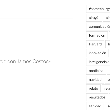
#some4surge
cirugía
ci
comunicació
formación
Harvard
h
innovación
rde con James Costos»
inteligencia ar
medicina
navidad
o
relato
rel
resultados
sanidad
s