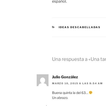
español.
CATEGORÍAS
IDEAS DESCABELLADAS
Una respuesta a «Una ta
Julio González
MARZO 10, 2015 A LAS 8:54 AM
Buena quinta la del 63…
Un abrazo.