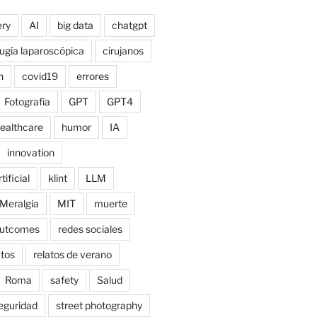
ry
AI
big data
chatgpt
rugía laparoscópica
cirujanos
n
covid19
errores
Fotografía
GPT
GPT4
ealthcare
humor
IA
innovation
tificial
klint
LLM
Meralgia
MIT
muerte
utcomes
redes sociales
atos
relatos de verano
Roma
safety
Salud
eguridad
street photography