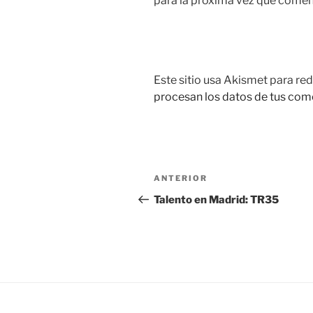
para la próxima vez que comen
Este sitio usa Akismet para red
procesan los datos de tus com
Navegación
Entrada
ANTERIOR
de
anterior:
Talento en Madrid: TR35
entradas