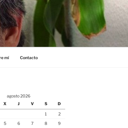
re mí
Contacto
agosto 2026
X
J
V
S
D
1
2
5
6
7
8
9