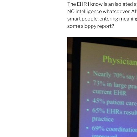
The EHR I know is an isolated s
NO intelligence whatsoever. Af
smart people, entering meaningf
some sloppy report?