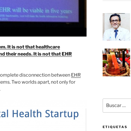
em. It is not that healthcare
d their needs. It is not that EHR
 complete disconnection between
EHR
ems. Two worlds apart, not only for
…
Buscar
por:
ETIQUETAS