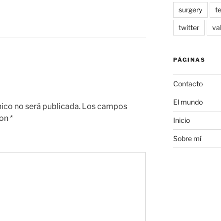
surgery
t
twitter
va
PÁGINAS
Contacto
El mundo
nico no será publicada.
Los campos
con
*
Inicio
Sobre mí