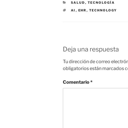
CATEGORÍAS
SALUD
,
TECNOLOGÍA
ETIQUETAS
AI
,
EHR
,
TECHNOLOGY
Deja una respuesta
Tu dirección de correo electró
obligatorios están marcados 
Comentario
*