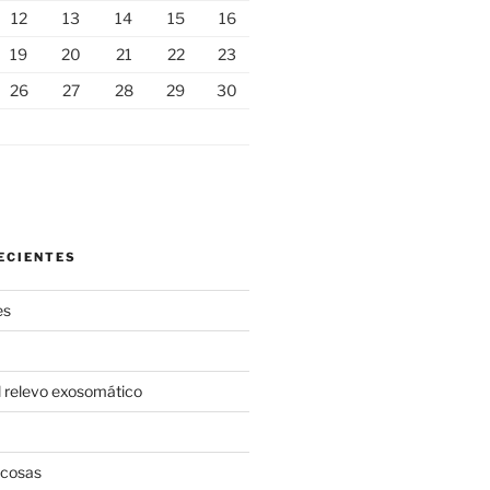
12
13
14
15
16
19
20
21
22
23
26
27
28
29
30
ECIENTES
es
l relevo exosomático
 cosas