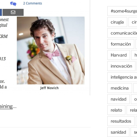
#some4surge
cirugía
ci
comunicació
formación
Harvard
h
innovación
inteligencia ar
medicina
navidad
o
aining
…
relato
rel
resultados
sanidad
s