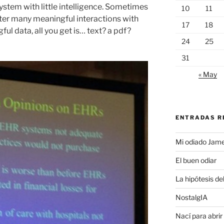
ystem with little intelligence. Sometimes
10
11
ter many meaningful interactions with
17
18
ul data, all you get is… text? a pdf?
24
25
31
« May
ENTRADAS R
Mi odiado Jam
El buen odiar
La hipótesis de
NostalgIA
Nací para abrir