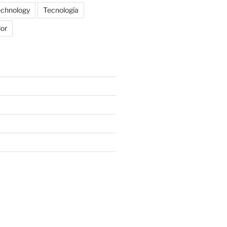
echnology
Tecnología
lor