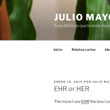
Saltar
al
JULIO MAY
contenido
Si es difícil, es que lo estás ha
Inicio
Relatos cortos
Ide
PUBLICADO
ENERO 10, 2015
POR
JULIO MA
EL
EHR or HER
The more I use
EHR
the less I