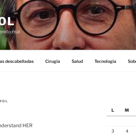
OL
ciendo mal
as descabelladas
Cirugía
Salud
Tecnología
Sob
YOL
L
M
 understand HER
3
4