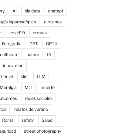
ry
AI
big data
chatgpt
rugía laparoscópica
cirujanos
n
covid19
errores
Fotografía
GPT
GPT4
ealthcare
humor
IA
innovation
tificial
klint
LLM
Meralgia
MIT
muerte
utcomes
redes sociales
atos
relatos de verano
Roma
safety
Salud
eguridad
street photography