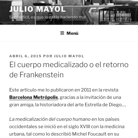
Saltar
JULIO MAYOL
al
Si es difícil, es que lo estás haciendo mal
contenido
Menú
PUBLICADO
ABRIL 6, 2015
POR
JULIO MAYOL
EL
El cuerpo medicalizado o el retorno
de Frankenstein
Este artículo me lo publicaron en 2011 en la revista
Barcelona Metrópolis
, gracias a la invitación de una
gran amiga, la historiadora del arte Estrella de Diego….
La medicalización del cuerpo humano
en los países
occidentales se inició en el siglo XVIII con la medicina
urbana, tal como lo describió Michel Foucault en su