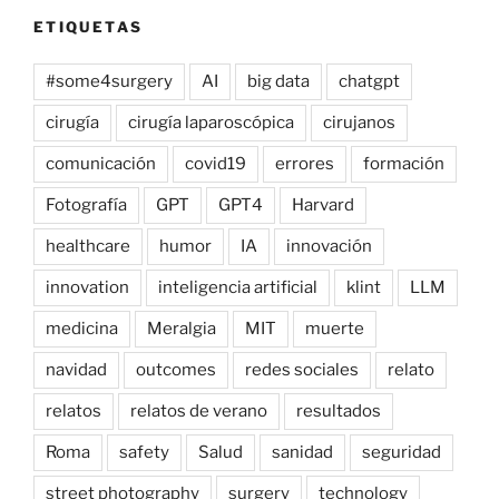
ETIQUETAS
#some4surgery
AI
big data
chatgpt
cirugía
cirugía laparoscópica
cirujanos
comunicación
covid19
errores
formación
Fotografía
GPT
GPT4
Harvard
healthcare
humor
IA
innovación
innovation
inteligencia artificial
klint
LLM
medicina
Meralgia
MIT
muerte
navidad
outcomes
redes sociales
relato
relatos
relatos de verano
resultados
Roma
safety
Salud
sanidad
seguridad
street photography
surgery
technology