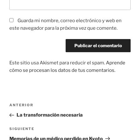
Guarda mi nombre, correo electrónico y web en
este navegador para la próxima vez que comente.
Este sitio usa Akismet para reducir el spam.
Aprende
cómo se procesan los datos de tus comentarios.
Navegación
Entrada
ANTERIOR
de
anterior:
La transformación necesaria
entradas
Siguiente
SIGUIENTE
entrada
Memorias de un médico perdido en Kyoto