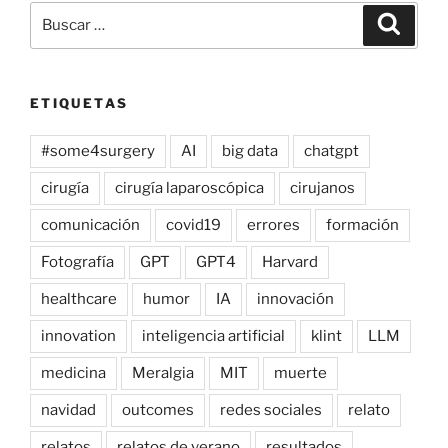
Buscar
Buscar
por:
ETIQUETAS
#some4surgery
AI
big data
chatgpt
cirugía
cirugía laparoscópica
cirujanos
comunicación
covid19
errores
formación
Fotografía
GPT
GPT4
Harvard
healthcare
humor
IA
innovación
innovation
inteligencia artificial
klint
LLM
medicina
Meralgia
MIT
muerte
navidad
outcomes
redes sociales
relato
relatos
relatos de verano
resultados