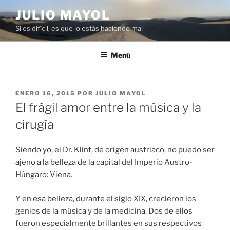
Saltar
JULIO MAYOL
al
Si es difícil, es que lo estás haciendo mal
contenido
Menú
PUBLICADO
ENERO 16, 2015
POR
JULIO MAYOL
EL
El frágil amor entre la música y la
cirugía
Siendo yo, el Dr. Klint, de origen austriaco, no puedo ser
ajeno a la belleza de la capital del Imperio Austro-
Húngaro: Viena.
Y en esa belleza, durante el siglo XIX, crecieron los
genios de la música y de la medicina. Dos de ellos
fueron especialmente brillantes en sus respectivos