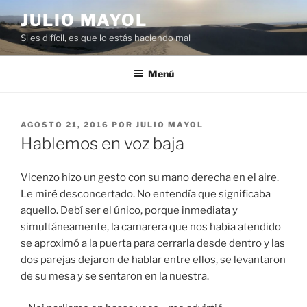
Saltar
JULIO MAYOL
al
Si es difícil, es que lo estás haciendo mal
contenido
Menú
PUBLICADO
AGOSTO 21, 2016
POR
JULIO MAYOL
EL
Hablemos en voz baja
Vicenzo hizo un gesto con su mano derecha en el aire.
Le miré desconcertado. No entendía que significaba
aquello. Debí ser el único, porque inmediata y
simultáneamente, la camarera que nos había atendido
se aproximó a la puerta para cerrarla desde dentro y las
dos parejas dejaron de hablar entre ellos, se levantaron
de su mesa y se sentaron en la nuestra.