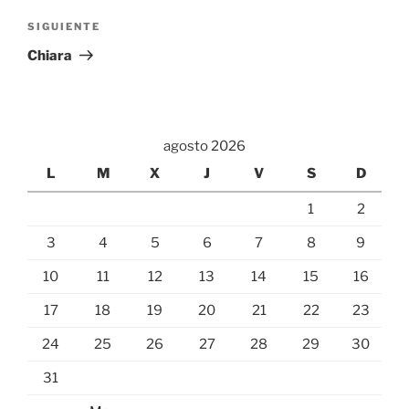
Siguiente
SIGUIENTE
entrada
Chiara
agosto 2026
L
M
X
J
V
S
D
1
2
3
4
5
6
7
8
9
10
11
12
13
14
15
16
17
18
19
20
21
22
23
24
25
26
27
28
29
30
31