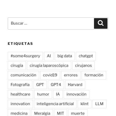
Buscar
Buscar
por:
ETIQUETAS
#some4surgery
AI
big data
chatgpt
cirugía
cirugía laparoscópica
cirujanos
comunicación
covid19
errores
formación
Fotografía
GPT
GPT4
Harvard
healthcare
humor
IA
innovación
innovation
inteligencia artificial
klint
LLM
medicina
Meralgia
MIT
muerte