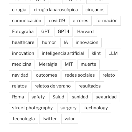
cirugía
cirugía laparoscópica
cirujanos
comunicación
covid19
errores
formación
Fotografía
GPT
GPT4
Harvard
healthcare
humor
IA
innovación
innovation
inteligencia artificial
klint
LLM
medicina
Meralgia
MIT
muerte
navidad
outcomes
redes sociales
relato
relatos
relatos de verano
resultados
Roma
safety
Salud
sanidad
seguridad
street photography
surgery
technology
Tecnología
twitter
valor