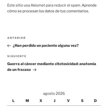
Este sitio usa Akismet para reducir el spam.
Aprende
cómo se procesan los datos de tus comentarios.
Navegación
Entrada
ANTERIOR
de
anterior:
¿Han perdido un paciente alguna vez?
entradas
Siguiente
SIGUIENTE
entrada
Guerra al cáncer mediante citotoxicidad: anatomía
de un fracaso
agosto 2026
L
M
X
J
V
S
D