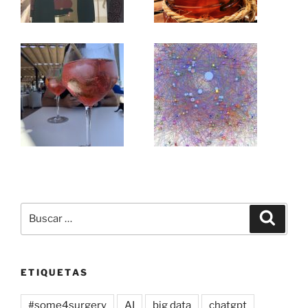
Buscar
Buscar
por:
ETIQUETAS
#some4surgery
AI
big data
chatgpt