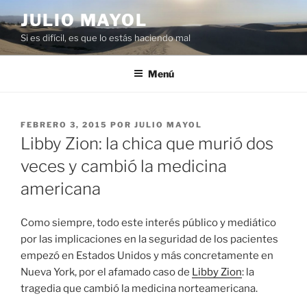
Saltar
JULIO MAYOL
al
Si es difícil, es que lo estás haciendo mal
contenido
Menú
PUBLICADO
FEBRERO 3, 2015
POR
JULIO MAYOL
EL
Libby Zion: la chica que murió dos
veces y cambió la medicina
americana
Como siempre, todo este interés público y mediático
por las implicaciones en la seguridad de los pacientes
empezó en Estados Unidos y más concretamente en
Nueva York, por el afamado caso de
Libby Zion
: la
tragedia que cambió la medicina norteamericana.