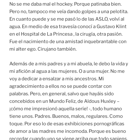
No se me daba mal el hockey. Porque patinaba bien.
Pero no, tampoco me veía dando golpes a una pelotita.
En cuanto puede y se me pasó lo de las ASLO, volví al
agua. En medio de esa travesía conocí a Gustavo Klint
en el Hospital de La Princesa , la cirugía, otra pasión.
Fue el nacimiento de una amistad inquebrantable con
mi alter ego. Cirujano también.
Además de a mis padres y a mi abuela, le debo la vida y
mi afición al agua a las mujeres. O a una mujer. No me
voy a dedicar a ensalzar a mis ancestros. Mi
agradecimiento a ellos no se puede contar con
palabras. Pero, en general, salvo que hayáis sido
concebidos en un Mundo Feliz, de Aldous Huxley –
¡cómo me impresionó aquella seríe! -, todo humano
tiene unos. Padres. Buenos, malos, regulares. Como
toque. Por eso lo de esas exhibiciones pornográficas
de amor a las madres me incomoda. Porque es bueno
recordar cuando uno se viene arriba que todo sapiens,