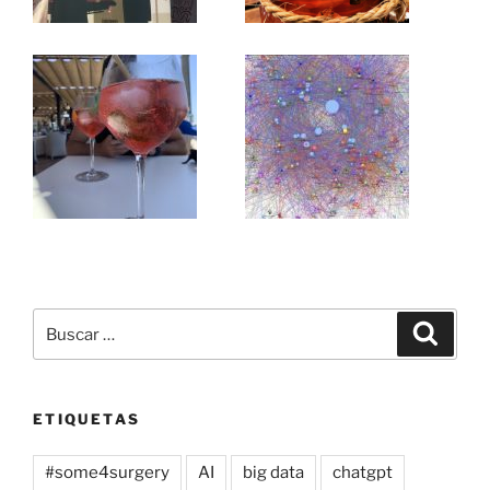
Buscar
Buscar
por:
ETIQUETAS
#some4surgery
AI
big data
chatgpt