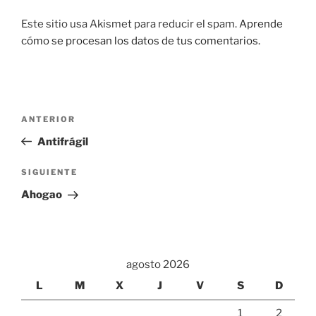
Este sitio usa Akismet para reducir el spam.
Aprende
cómo se procesan los datos de tus comentarios.
Navegación
Entrada
ANTERIOR
de
anterior:
Antifrágil
entradas
Siguiente
SIGUIENTE
entrada
Ahogao
agosto 2026
L
M
X
J
V
S
D
1
2