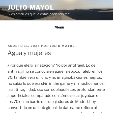
Saltar
JULIO MAYOL
al
Si es difícil, es que lo estás haciendo mal
contenido
Menú
PUBLICADO
AGOSTO 11, 2024
POR
JULIO MAYOL
EL
Agua y mujeres
¿Por qué elegí la natación? No por antifrágil. Lo de
antifrágil no se conocía en aquella época. Taleb, en los
70, también era un crío y no imaginaba cisnes negros,
no sabía lo que era skin in the game y, ni mucho menos,
la antifragilidad. Eso son soplapoileces profundamente
superficiales comparado con cómo se las jugaban en
los 70 en un barrio de trabajadores de Madrid, hoy
convertido en un hub global de datos, me refiero al