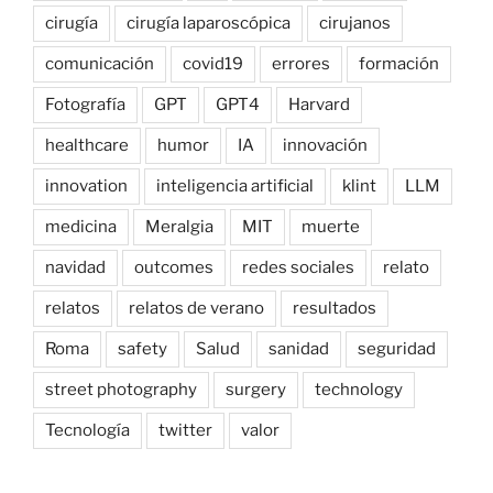
cirugía
cirugía laparoscópica
cirujanos
comunicación
covid19
errores
formación
Fotografía
GPT
GPT4
Harvard
healthcare
humor
IA
innovación
innovation
inteligencia artificial
klint
LLM
medicina
Meralgia
MIT
muerte
navidad
outcomes
redes sociales
relato
relatos
relatos de verano
resultados
Roma
safety
Salud
sanidad
seguridad
street photography
surgery
technology
Tecnología
twitter
valor