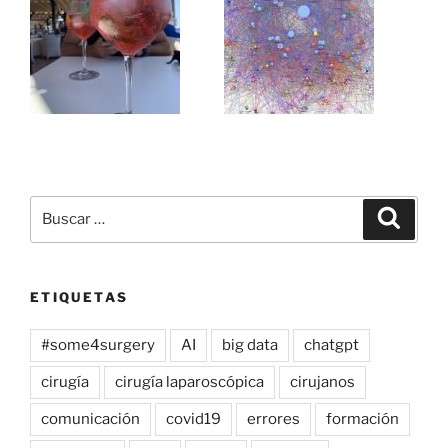
Buscar
Buscar
por:
ETIQUETAS
#some4surgery
AI
big data
chatgpt
cirugía
cirugía laparoscópica
cirujanos
comunicación
covid19
errores
formación