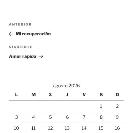
Navegación
Entrada
ANTERIOR
de
anterior:
Mi recuperación
entradas
Siguiente
SIGUIENTE
entrada
Amor rápido
agosto 2026
L
M
X
J
V
S
D
1
2
3
4
5
6
7
8
9
10
11
12
13
14
15
16