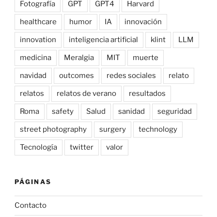
Fotografía
GPT
GPT4
Harvard
healthcare
humor
IA
innovación
innovation
inteligencia artificial
klint
LLM
medicina
Meralgia
MIT
muerte
navidad
outcomes
redes sociales
relato
relatos
relatos de verano
resultados
Roma
safety
Salud
sanidad
seguridad
street photography
surgery
technology
Tecnología
twitter
valor
PÁGINAS
Contacto