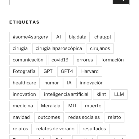
por:
ETIQUETAS
#some4surgery
AI
big data
chatgpt
cirugía
cirugía laparoscópica
cirujanos
comunicación
covid19
errores
formación
Fotografía
GPT
GPT4
Harvard
healthcare
humor
IA
innovación
innovation
inteligencia artificial
klint
LLM
medicina
Meralgia
MIT
muerte
navidad
outcomes
redes sociales
relato
relatos
relatos de verano
resultados