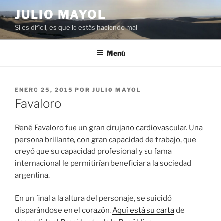
Saltar
JULIO MAYOL
al
Si es difícil, es que lo estás haciendo mal
contenido
Menú
PUBLICADO
ENERO 25, 2015
POR
JULIO MAYOL
EL
Favaloro
René Favaloro fue un gran cirujano cardiovascular. Una
persona brillante, con gran capacidad de trabajo, que
creyó que su capacidad profesional y su fama
internacional le permitirían beneficiar a la sociedad
argentina.
En un final a la altura del personaje, se suicidó
disparándose en el corazón.
Aquí está su carta
de