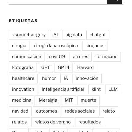
por:
ETIQUETAS
#some4surgery
AI
big data
chatgpt
cirugía
cirugía laparoscópica
cirujanos
comunicación
covid19
errores
formación
Fotografía
GPT
GPT4
Harvard
healthcare
humor
IA
innovación
innovation
inteligencia artificial
klint
LLM
medicina
Meralgia
MIT
muerte
navidad
outcomes
redes sociales
relato
relatos
relatos de verano
resultados