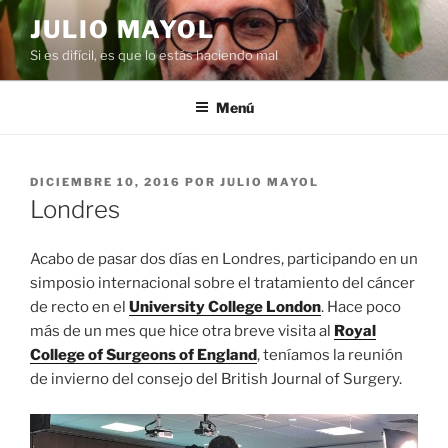
Saltar
JULIO MAYOL
al
Si es difícil, es que lo estás haciendo mal
contenido
Menú
PUBLICADO
DICIEMBRE 10, 2016
POR
JULIO MAYOL
EL
Londres
Acabo de pasar dos días en Londres, participando en un
simposio internacional sobre el tratamiento del cáncer
de recto en el
University College London
. Hace poco
más de un mes que hice otra breve visita al
Royal
College of Surgeons of England
, teníamos la reunión
de invierno del consejo del British Journal of Surgery.